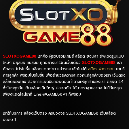
เราคือ ผู้รวบรวมเกมส์ สล็อต ยิงปลา อัพเดตรูปแบบ
SLOTXOGAME88
ใหม่ๆ อยุสมอ ทันสมัย ทุกอย่างมาไว้ในเว็บเดียว
เรา
SLOTXOGAME88
คัดสรร โปรโมชั่น สล็อตแตกง่าย แล้วระบบอัตโนมัติ
สมัคร ฝาก ถอน
มาบริ
การลูกค้า พร้อมโปรโมชั่น เพื่ออำนวยความสะดวกแก่ลูกค้าของเรา เว็บตรง
สล็อตออนไลน์ ด้วยการแอดมินคอยตอบคำถามให้ลูกค้าของเรา ตลอด 24
ชั่วโมงทุกวัน เว็บสล็อตเว็บใหญ่ ปลอดภัย ได้มาตราฐานสากล ไม่มีวันหยุด
เพียงแอดไลน์มาที่ Line:@GAME88V1 ก็พร้อม
เราให้บริการ สล็อตเว็บตรง ครบวงจร SLOTXOGAME88 เว็บสล็อต
อันดับ 1