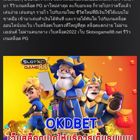
มา รีวิวเกมสล็อต PG มาใหม่ล่าสุด ละก็บอกเลย ก็รวยไปกว่าครึ่งแล้ว
เล่นง่าย เล่นสนุก รวยไว ไปกับเกมใหม่ ชีวิตใหม่ที่มีเงินใช้ได้แบบไม่
ขาดมือ เข้ามาเล่นทำเงินได้ทันที และรวยได้ทันใด ไปกับเกมสล็อต
ออนไลน์บนเว็บ เว็บสล็อตเว็บตรงที่ใหญ่ที่สุด สล็อตแตกง่าย ไม่ผ่าน
เอเย่นต์ ไม่ผ่านคนกลาง เว็บสล็อต2022 เว็บ Slotxogame88.net รีวิว
เกมสล็อต PG