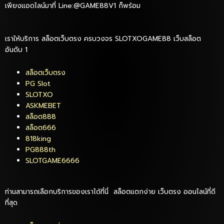
เพียงแอดไลน์มาที่ Line:@GAME88V1 ก็พร้อม
เราให้บริการ สล็อตเว็บตรง ครบวงจร SLOTXOGAME88 เว็บสล็อต
อันดับ 1
สล็อตเว็บตรง
PG Slot
SLOTXO
ASKMEBET
สล็อต888
สล็อต666
818king
PG888th
SLOTGAME6666
ท่านสามารถเลือกบริการของเราได้ที่นี่ สล็อตแตกง่าย เว็บตรง ออนไลน์ที่ดี
ที่สุด