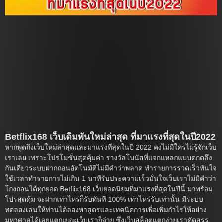
Betflix168 เว็บเดิมพันใหม่ล่าสุด ที่มาแรงที่สุดในปี2022
หากพูดถึงเว็บใหม่ล่าสุดและมาแรงที่สุดในปี 2022 คงไม่มีใครไม่รู้จักเว็บ
เราเลย เพราะโปรโมชั่นสุดคุ้มค่า รางวัลโบนัสที่แจกแหลกแบบตกตลึง
กันเดียวระบบฝากถอนอัตโนมัติไม่มีคำว่าพลาด ทำรายการรวดเร็วทันใจ
ใช้เวลาทำรายการไม่เกิน 1 นาทีรับประความเร็วมั่นใจเว็บเราไม่มีคำว่า
โกงถอนได้ทุกยอด Betflix168 เว็บยอดนิยมที่มาแรงที่สุดในปีนี้ มาพร้อม
โปรสุดคุ้ม จะฝากเท่าไหร่ก็รับทันที 100% เท่าไหร่รับเท่านั้น มีระบบ
ทดลองเล่นให้ท่านได้ลองหาสูตรและเทคนิคการเพื่อเพิ่มกำไรให้อย่าง
มหาศาลได้เลยแตกเยอะเว็บเราก็จ่าย ซึ่งเว็บสล็อตแตกง่ายเราคัดสรร