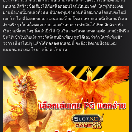
เป็นเกมที่สร้างชื่อเสียงให้กับสล็อตออนไลน์เป็นอย่างดี ใครๆก็ต้องเคย
ผ่านมือเกมนี้มาแล้วทั้งนั้น มีนักลงทุนจำนวนที่น้อยมากหรือแทบจะไม่มี
เลยก็ว่าได้ ที่ไม่เคยทดลองเล่นเกมสล็อตโรม่า เพราะเกมนี้เป็นเกมที่เล่น
ง่ายจริงๆ เว็บสล็อตแตกง่าย และยังสามารถทำเงินได้เพียบอีกด้วย ทำ
เงินง่ายที่สุดจริงๆ ยิ่งเล่นยิ่งได้ ลุ้นเงินรางวัลหลากหลายต่อ แถมยังมีฟรีส
ปินให้เข้าไปเก็บเงินรางวัลพิเศษอีกเพียบ พูดได้เลยว่าถ้าใครที่เพิ่งเข้า
วงการนี้มาใหม่ๆ แล้วได้ทดลองเล่นเกมนี้ จะต้องติดเกมนี้งอมแงม
แน่นอน แต่เกม โรม่า สล็อต เว็บตรง