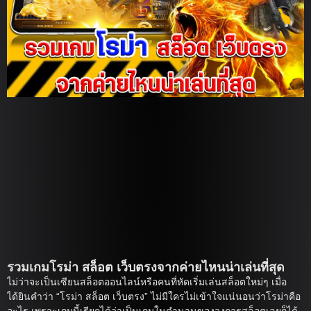
รวมเกมโรม่า สล็อต เว็บตรงจากค่ายไหนน่าเล่นที่สุด
ไม่ว่าจะเป็นเซียนสล็อตออนไลน์หรือคนที่หัดเริ่มเล่นสล็อตใหม่ๆ เมื่อ
ได้ยินคำว่า “โรม่า สล็อต เว็บตรง” ไม่มีใครไม่เข้าใจแน่นอนว่าโรม่าคือ
อะไร เพราะเกมนี้เรียกได้ว่าเป็นเกมในตำนานของวงการสล็อตเลยก็ได้