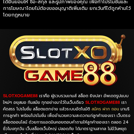
ได้ยินยอมให้ ชื่อ-สกุล และรูปภาพของคุณ เพื่อทำโปรโมชั่นและ
การโฆษณาโดยไม่ต้องขออนุญาติเพิ่มเติม ยกเว้นทีได้ถูกห้ามไว้
โดยกฏหมาย
เราคือ ผู้รวบรวมเกมส์ สล็อต ยิงปลา อัพเดตรูปแบบ
SLOTXOGAME88
ใหม่ๆ อยุสมอ ทันสมัย ทุกอย่างมาไว้ในเว็บเดียว
เรา
SLOTXOGAME88
คัดสรร โปรโมชั่น สล็อตแตกง่าย แล้วระบบอัตโนมัติ
สมัคร ฝาก ถอน
มาบริ
การลูกค้า พร้อมโปรโมชั่น เพื่ออำนวยความสะดวกแก่ลูกค้าของเรา เว็บตรง
สล็อตออนไลน์ ด้วยการแอดมินคอยตอบคำถามให้ลูกค้าของเรา ตลอด 24
ชั่วโมงทุกวัน เว็บสล็อตเว็บใหญ่ ปลอดภัย ได้มาตราฐานสากล ไม่มีวันหยุด