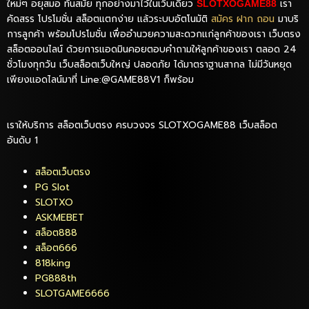
ใหม่ๆ อยุสมอ ทันสมัย ทุกอย่างมาไว้ในเว็บเดียว
เรา
SLOTXOGAME88
คัดสรร โปรโมชั่น สล็อตแตกง่าย แล้วระบบอัตโนมัติ
สมัคร ฝาก ถอน
มาบริ
การลูกค้า พร้อมโปรโมชั่น เพื่ออำนวยความสะดวกแก่ลูกค้าของเรา เว็บตรง
สล็อตออนไลน์ ด้วยการแอดมินคอยตอบคำถามให้ลูกค้าของเรา ตลอด 24
ชั่วโมงทุกวัน เว็บสล็อตเว็บใหญ่ ปลอดภัย ได้มาตราฐานสากล ไม่มีวันหยุด
เพียงแอดไลน์มาที่ Line:@GAME88V1 ก็พร้อม
เราให้บริการ สล็อตเว็บตรง ครบวงจร SLOTXOGAME88 เว็บสล็อต
อันดับ 1
สล็อตเว็บตรง
PG Slot
SLOTXO
ASKMEBET
สล็อต888
สล็อต666
818king
PG888th
SLOTGAME6666