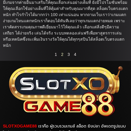
มีเกมจากค่ายอื่นมาเสริมให้คุณเลือกเล่นอย่างเต็มที่ ยังมีโปรโมชั่นพร้อม
ให้คุณเลือกใช้อย่างเต็มที่ให้คุ้มค่าสำหรับคุณมากที่สุด สล็อตเว็บตรงแตก
หนัก ทำไรกำไรได้มากกว่า 100 เท่าแน่นอน หากถามเว็บเราว่าเกมแตก
ง่ายเกมไหนแตกหนักเราก็ตอบได้ทันทีเลยว่าทุกเกมแตกง่ายหมด เพราะ
เราคัดสรรเกมคุณภาพดีเยี่ยมมาไว้ให้คุณแล้ว เลือกแต่สิ่งดีๆมีความ
เสถียร ได้ง่ายจริง เล่นได้จริง ระบบทดลองเล่นฟรีเพื่อหาสูตรการเล่น
หรือเทคนิคซึ่งจะเพิ่มเงินรางวัลให้คุณได้ทุกๆสปินได้สล็อตเว็บตรงแตก
หนัก
1
2
3
4
เราคือ ผู้รวบรวมเกมส์ สล็อต ยิงปลา อัพเดตรูปแบบ
SLOTXOGAME88