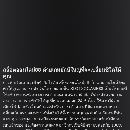
สล็อตออนไลน์88 ค่ายเกมยักษ์ใหญ่ที่จะเปลี่ยนชีวิตให้
คุณ
การทำเงินแบบไร้ขีดจำกัดไปกับ สล็อตออนไลน์88 เว็บเกมออนไลน์ที่จะ
ทำให้คุณสามารถทำเงินได้ง่ายมากขึ้น SLOTXOGAME88 เป็นเว็บเกมที่
ให้บริการผ่านช่องทางการเข้าเล่นบนหน้าจอมือถือ ที่ช่วยอำนวยความ
สะดวกสามารถเข้าถึงได้ทุกที่ทุกเวลาตลอด 24 ชั่วโมง ใช้งานได้ง่าย
เพียงใช้ปลายนิ้วจิ้มหน้าจอเท่านั้น การเข้าสู่เกมที่มีความหลากหลาย
สล็อตเว็บตรง แตกง่ายได้ทั้งเงินได้ทั้งความสนุกสุดมันส์ไปกับเกมที่ทัน
สมัย คุณภาพสูง และยังมีแจ็คพอตและเงินรางวัลมากมายที่รอให้ท่าน
เป็นเจ้าของ ขอเพียงท่านสมัครสมาชิกกับเว็บที่มีความปลอดภัย 100%