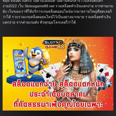
ที่สุด สล็อตเว็บตรง ไม่ผ่านเอเย่นต์ ไม่ผ่านคนกลาง เว็บสล็อตแตก
ง่าย2022 เว็บ Slotxogame88.net รวมสล็อตทำเงินแตกง่าย จากค่ายเกม
ดัง เว็บของเราที่ให้บริการเกมสล็อตออนไลน์มากมายรายใหญ่ที่สุดเลยก็
ว่าได้ รวบรวมเกมสล็อตออนไลน์ไว้เป็นอย่างมากมาย รวมสล็อตทำเงิน
แตกง่าย จากค่ายเกมดัง ทั่วทุกมุมโลกเลยก็ว่าได้