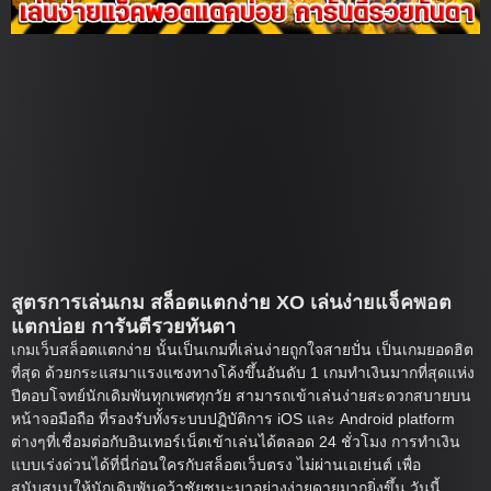
สูตรการเล่นเกม สล็อตแตกง่าย XO เล่นง่ายแจ็คพอต
แตกบ่อย การันตีรวยทันตา
เกมเว็บสล็อตแตกง่าย นั้นเป็นเกมที่เล่นง่ายถูกใจสายปั่น เป็นเกมยอดฮิต
ที่สุด ด้วยกระแสมาแรงแซงทางโค้งขึ้นอันดับ 1 เกมทำเงินมากที่สุดแห่ง
ปีตอบโจทย์นักเดิมพันทุกเพศทุกวัย สามารถเข้าเล่นง่ายสะดวกสบายบน
หน้าจอมือถือ ที่รองรับทั้งระบบปฏิบัติการ iOS และ Android platform
ต่างๆที่เชื่อมต่อกับอินเทอร์เน็ตเข้าเล่นได้ตลอด 24 ชั่วโมง การทำเงิน
แบบเร่งด่วนได้ที่นี่ก่อนใครกับสล็อตเว็บตรง ไม่ผ่านเอเย่นต์ เพื่อ
สนับสนุนให้นักเดิมพันคว้าชัยชนะมาอย่างง่ายดายมากยิ่งขึ้น วันนี้