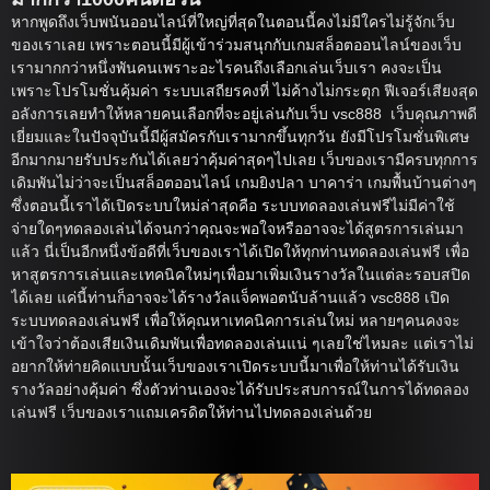
หากพูดถึงเว็บพนันออนไลน์ที่ใหญ่ที่สุดในตอนนี้คงไม่มีใครไม่รู้จักเว็บ
ของเราเลย เพราะตอนนี้มีผู้เข้าร่วมสนุกกับเกมสล็อตออนไลน์ของเว็บ
เรามากกว่าหนึ่งพันคนเพราะอะไรคนถึงเลือกเล่นเว็บเรา คงจะเป็น
เพราะโปรโมชั่นคุ้มค่า ระบบเสถียรคงที่ ไม่ค้างไม่กระตุก ฟีเจอร์เสียงสุด
อลังการเลยทำให้หลายคนเลือกที่จะอยู่เล่นกับเว็บ vsc888 เว็บคุณภาพดี
เยี่ยมและในปัจจุบันนี้มีผู้สมัครกับเรามากขึ้นทุกวัน ยังมีโปรโมชั่นพิเศษ
อีกมากมายรับประกันได้เลยว่าคุ้มค่าสุดๆไปเลย เว็บของเรามีครบทุกการ
เดิมพันไม่ว่าจะเป็นสล็อตออนไลน์ เกมยิงปลา บาคาร่า เกมพื้นบ้านต่างๆ
ซึ่งตอนนี้เราได้เปิดระบบใหม่ล่าสุดคือ ระบบทดลองเล่นฟรีไม่มีค่าใช้
จ่ายใดๆทดลองเล่นได้จนกว่าคุณจะพอใจหรืออาจจะได้สูตรการเล่นมา
แล้ว นี่เป็นอีกหนึ่งข้อดีที่เว็บของเราได้เปิดให้ทุกท่านทดลองเล่นฟรี เพื่อ
หาสูตรการเล่นและเทคนิคใหม่ๆเพื่อมาเพิ่มเงินรางวัลในแต่ละรอบสปิด
ได้เลย แค่นี้ท่านก็อาจจะได้รางวัลแจ็คพอตนับล้านแล้ว vsc888 เปิด
ระบบทดลองเล่นฟรี เพื่อให้คุณหาเทคนิคการเล่นใหม่ หลายๆคนคงจะ
เข้าใจว่าต้องเสียเงินเดิมพันเพื่อทดลองเล่นแน่ ๆเลยใช่ไหมละ แต่เราไม่
อยากให้ท่ายคิดแบบนั้นเว็บของเราเปิดระบบนี้มาเพื่อให้ท่านได้รับเงิน
รางวัลอย่างคุ้มค่า ซึ่งตัวท่านเองจะได้รับประสบการณ์ในการได้ทดลอง
เล่นฟรี เว็บของเราแถมเครดิตให้ท่านไปทดลองเล่นด้วย