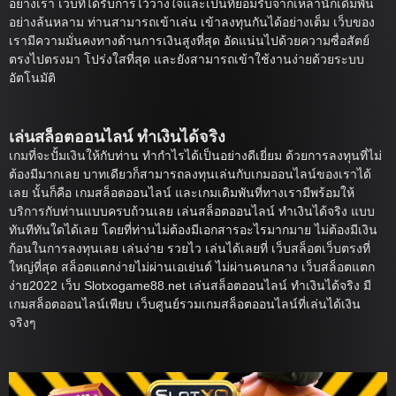
อย่างเรา เว็บที่ได้รับการไว้วางใจและเป็นที่ยอมรับจากเหล่านักเดิมพัน
อย่างล้นหลาม ท่านสามารถเข้าเล่น เข้าลงทุนกันได้อย่างเต็ม เว็บของ
เรามีความมั่นคงทางด้านการเงินสูงที่สุด อัดแน่นไปด้วยความซื่อสัตย์
ตรงไปตรงมา โปร่งใสที่สุด และยังสามารถเข้าใช้งานง่ายด้วยระบบ
อัตโนมัติ
เล่นสล็อตออนไลน์ ทำเงินได้จริง
เกมที่จะปั้มเงินให้กับท่าน ทำกำไรได้เป็นอย่างดีเยี่ยม ด้วยการลงทุนที่ไม่
ต้องมีมากเลย บาทเดียวก็สามารถลงทุนเล่นกับเกมออนไลน์ของเราได้
เลย นั้นก็คือ เกมสล็อตออนไลน์ และเกมเดิมพันที่ทางเรามีพร้อมให้
บริการกับท่านแบบครบถ้วนเลย เล่นสล็อตออนไลน์ ทำเงินได้จริง แบบ
ทันทีทันใดได้เลย โดยที่ท่านไม่ต้องมีเอกสารอะไรมากมาย ไม่ต้องมีเงิน
ก้อนในการลงทุนเลย เล่นง่าย รวยไว เล่นได้เลยที่ เว็บสล็อตเว็บตรงที่
ใหญ่ที่สุด สล็อตแตกง่ายไม่ผ่านเอเย่นต์ ไม่ผ่านคนกลาง เว็บสล็อตแตก
ง่าย2022 เว็บ Slotxogame88.net เล่นสล็อตออนไลน์ ทำเงินได้จริง มี
เกมสล็อตออนไลน์เพียบ เว็บศูนย์รวมเกมสล็อตออนไลน์ที่เล่นได้เงิน
จริงๆ