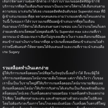
เลือกใช้ตามความคุ้มค่าอีกด้วย เรายังรวบรวมเกมยอดฮิตที่มีผู้เข้าใช้
บริการมากที่สุดในเดือนกันยายนมาเป็นแนวทางให้ท่านได้เลือกเล่นตาม
ความชอบ มาเล่นกันได้เลย เกมยอดฮิตติดอันดับของ Superslot max ที่มี
ผู้เข้าเล่นเกมเยอะที่สุด หลายๆคนคงจะถามว่าเกมแตกดีเกมไหนแตกง่าย
วันนี้เว็บของเราได้รวบรวมเกมที่มียอดผู้เข้าเล่นมากที่สุดในเดือน
กันยายนมาไว้ให้ท่านได้เลือกเล่นตามความชอบ และไม่ว่าเกมไหนก็แตก
ง่ายแตกดีแจกแจ็คพอตไม่หยุดต้องที่เว็บ Superslot max และเกมที่เรา
อยากแนะนำมีเยอะจนเราเลือกไม่ถูกเลยเดียวเว็บเราเลยเลือกเกมที่มียอด
คนเข้าร่วมล่าเงินรางวัลมากที่สุด มา3เกมทั้งหมดมีคนเข้าเล่นเกมไม่ต่ำ
กว่าหนึ่งพันคนทำให้หลายคนได้จับแสนแล้วและเกมที่เราจะนำเสนอคือ
เกม Sugary
รวมสล็อตทำเงินแตกง่าย
ผู้ให้บริการเกมสล็อตออนไลน์ที่สุดในปัจจุบันนี้เลยก็ว่าได้ ถึงจะมีผู้ให้
บริการเกมสล้อตออนไลน์มากมายเต็มไปหมด แต่เราก็มั่นใจว่า เว็บของ
เรานั้นเป็นเว็บรายใหญ่ที่ให้บริการเกมสล็อตออนไลน์มากมายเพียบเลย
มีเกมสล็อตออนไลน์มาให้บริการกับท่านได้เล่นกันเป็นเกือบหลักหมื่นเกม
สล็อตออนไลน์เลย เว็บสล็อตแตกง่ายยอดนิยม รวมสล็อตทำเงินแตกง่าย
ไว้เพียบ โดยที่ทุกๆท่านจะเล่น และทำทุกๆอย่างด้วยระบบอัตโนมัติเลย
โดยไม่ต้องกังวลเรื่องการโดนโกงเลยแม้แต่น้อย เว็บสล็อตเว็บตรงที่ใหญ่