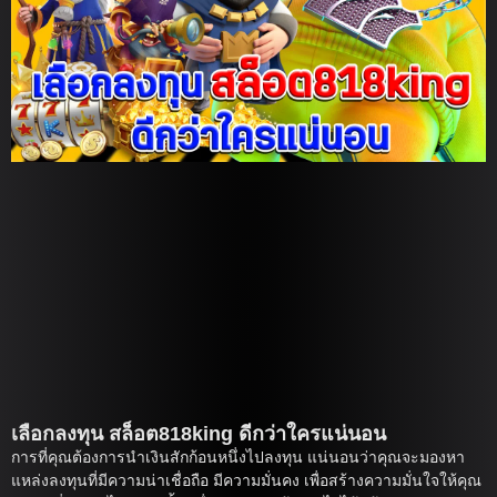
เลือกลงทุน สล็อต818king ดีกว่าใครแน่นอน
การที่คุณต้องการนำเงินสักก้อนหนึ่งไปลงทุน แน่นอนว่าคุณจะมองหา
แหล่งลงทุนที่มีความน่าเชื่อถือ มีความมั่นคง เพื่อสร้างความมั่นใจให้คุณ