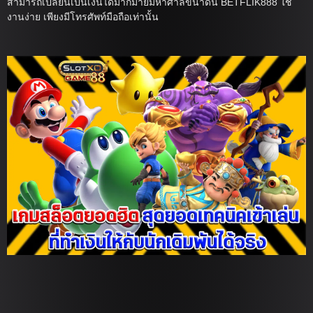
สามารถเปลี่ยนเป็นเงินได้มากมายมหาศาลขนาดนี้ BETFLIK888 ใช้
งานง่าย เพียงมีโทรศัพท์มือถือเท่านั้น