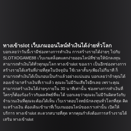
ทางเข้าslot เว็บเกมออนไลน์ทำเงินได้ง่ายทั่วโลก
บอกเลยว่าวันนี้เรามีช่องทางการทำเงิน การสร้างรายได้ง่ายๆ ไปกับ
SLOTXOGAME88 เว็บเกมสล็อตแตกง่ายออนไลน์ที่ช่วยให้นักลงทุน
สามารถทำเงินได้ทั่วทุกมุมโลก ทางเข้าslot ของเรา เป็นอีกช่องทางการ
สร้างรายได้เสริมที่ง่ายที่สุดในปัจจุบัน ใช้เวลาสั้นๆเพียงไม่กี่นาที ก็
สามารถทำเงินได้เป็นกอบเป็นกำแล้วอย่างแน่นอน บอกเลยว่าถ้าคุณได้
ลองเข้ามาสร้างเงินที่เราแล้ว คุณจะไม่มีวันเสียใจอีกเลย เพราะคุณ
สามารถสร้างเงินได้ง่ายๆภายใน 30 นาทีเท่านั้น ช่องทางการทำเงินที่
ใครๆก็ต้องร้องว้าวกับผลลัพธ์ที่จะได้ บอกเลยว่าคุณจะไม่มีวันผิดหวังกับ
จำนวนเงินที่คุณจะต้องได้เห็น เว็บเราตอบโจทย์นักลงทุนทั่วโลกที่สุด คิด
จะสร้างเงิน ต้องเดินเข้ามาที่เว็บเกมออนไลน์ของเราเท่านั้น เปิดให้
บริการ ทางเข้าslot สะดวกสบายที่สุด หากคุณกำลังต้องการสร้างรายได้
เสริม ทางเข้าslot