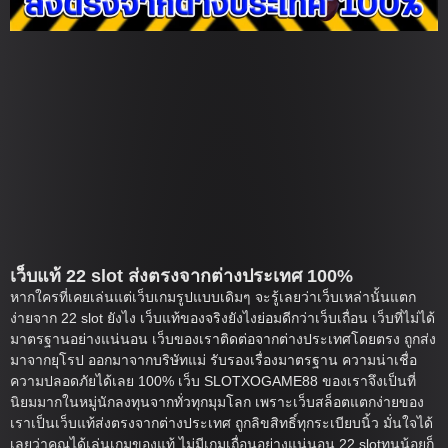
เว็บแท้ 22 slot ส่งตรงจากต่างประเทศ 100%
หากใครที่เคยเล่นแต่เว็บเกมรูปแบบเดิมๆ จะรู้เลยว่าเว็บเหล่านั้นแตก
ง่ายจาก 22 slot ยังไง เว็บแท้ของจริงยังไงย่อมดีกว่าเว็บเถื่อน เว็บที่ไม่ได้
มาตรฐานอย่างแน่นอน เว็บของเราติดต่อจากต่างประเทศโดยตรง ถูกส่ง
มาจากยุโรป ออกมาจากบริษัทแม่ รับรองเรื่องมาตรฐาน ความน่าเชื่อ
ความปลอดภัยได้เลย 100% เว็บ SLOTXOGAME88 ของเราจึงเป็นที่
นิยมมากในหมู่นักลงทุนจากทั่วทุกมุมโลก เพราะเว็บสล็อตแตกง่ายของ
เราเป็นเว็บแท้ส่งตรงจากต่างประเทศ ถูกลิขสิทธิ์ทุกระเบียบนิ้ว มั่นใจได้
เลยว่าคุณได้เล่นเกมของแท้ ไม่มีเกมเถื่อนอย่างแน่นอน 22 slotทุนน้อยก็