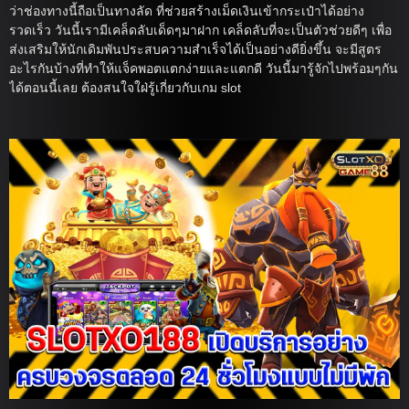
ว่าช่องทางนี้ถือเป็นทางลัด ที่ช่วยสร้างเม็ดเงินเข้ากระเป๋าได้อย่าง
รวดเร็ว วันนี้เรามีเคล็ดลับเด็ดๆมาฝาก เคล็ดลับที่จะเป็นตัวช่วยดีๆ เพื่อ
ส่งเสริมให้นักเดิมพันประสบความสำเร็จได้เป็นอย่างดียิ่งขึ้น จะมีสูตร
อะไรกันบ้างที่ทำให้แจ็คพอตแตกง่ายและแตกดี วันนี้มารู้จักไปพร้อมๆกัน
ได้ตอนนี้เลย ต้องสนใจใฝ่รู้เกี่ยวกับเกม slot