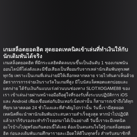
เกมสล็อตยอดฮิต สุดยอดเทคนิคเข้าเล่นที่ทำเงินให้กับ
นักเดิมพันได้จริง
เกมสล็อตยอดฮิต ที่มีกระแสฮิตติดลมบนขึ้นเป็นอันดับ 1 ของเกมพนัน
ออนไลน์ที่โด่งดังและมีชื่อเสียงเป็นที่ยอมรับจากเหล่านักเดิมพันทุกเพศ
ทุกวัย เพราะเป็นเกมที่เล่นง่ายมีให้เลือกหลากหลาย รวยไวทันตาเห็นด้วย
อัตราการการจ่ายเงินรางวัลในเกมที่สูง มีโบนัสแจ็คพอตแตกบ่อยและ
แตกง่าย ได้รับเงินกันแบบเร่งด่วนบนช่องทาง SLOTXOGAME88 ของ
เรา เข้าเล่นง่ายผ่านหน้าจอมือถือคู่ใจที่รองรับทั้งระบบปฏิบัติการ iOS
และ Android เพียงเชื่อมต่อกับอินเทอร์เน็ตเท่านั้น ก็สามารถเข้าถึงได้ทุก
ที่ทุกเวลาตลอด 24 ชั่วโมงและที่สำคัญไปกว่านั้น วันนี้เรามีสุดยอด
เทคนิคที่จะนำพานักเดิมพันประสบความสำเร็จสูงสุด หากนำไปปฏิบัติ
แล้วเราก็รับรองจะทำกำไรออกมาได้เป็นอย่างดี วันนี้เราจะมีเทคนิค
อะไรบ้างไปดูพร้อมกันตอนนี้ได้เลย ต้องเป็นคนสนใจใฝ่รู้เกมสล็อตยอด
ฮิต ก่อนลงเดิมพันเกมศึกษารายละเอียดให้ดีในทุกครั้ง สำหรับสมาชิกที่