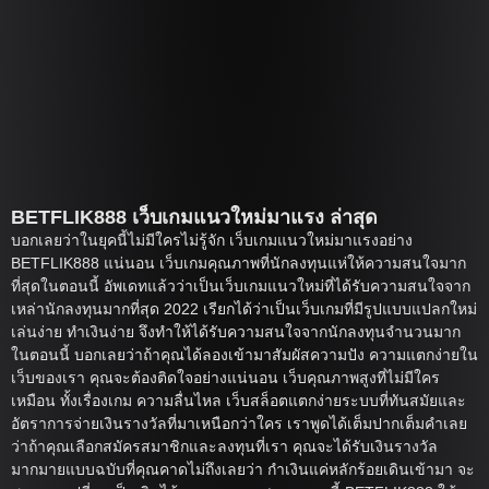
BETFLIK888 เว็บเกมแนวใหม่มาแรง ล่าสุด
บอกเลยว่าในยุคนี้ไม่มีใครไม่รู้จัก เว็บเกมแนวใหม่มาแรงอย่าง
BETFLIK888 แน่นอน เว็บเกมคุณภาพที่นักลงทุนแห่ให้ความสนใจมาก
ที่สุดในตอนนี้ อัพเดทแล้วว่าเป็นเว็บเกมแนวใหม่ที่ได้รับความสนใจจาก
เหล่านักลงทุนมากที่สุด 2022 เรียกได้ว่าเป็นเว็บเกมที่มีรูปแบบแปลกใหม่
เล่นง่าย ทำเงินง่าย จึงทำให้ได้รับความสนใจจากนักลงทุนจำนวนมาก
ในตอนนี้ บอกเลยว่าถ้าคุณได้ลองเข้ามาสัมผัสความปัง ความแตกง่ายใน
เว็บของเรา คุณจะต้องติดใจอย่างแน่นอน เว็บคุณภาพสูงที่ไม่มีใคร
เหมือน ทั้งเรื่องเกม ความลื่นไหล เว็บสล็อตแตกง่ายระบบที่ทันสมัยและ
อัตราการจ่ายเงินรางวัลที่มาเหนือกว่าใคร เราพูดได้เต็มปากเต็มคำเลย
ว่าถ้าคุณเลือกสมัครสมาชิกและลงทุนที่เรา คุณจะได้รับเงินรางวัล
มากมายแบบฉบับที่คุณคาดไม่ถึงเลยว่า กำเงินแค่หลักร้อยเดินเข้ามา จะ