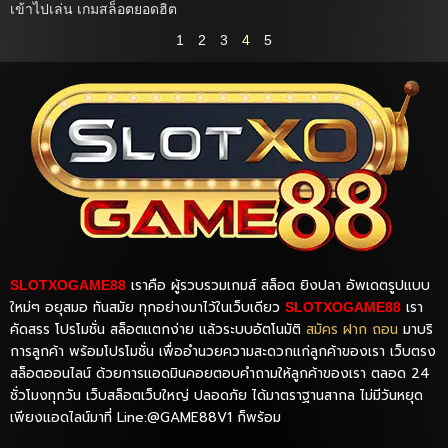
เข้าไปเล่น เกมสล็อตยอดฮิต
1
2
3
4
5
เราคือ ผู้รวบรวมเกมส์ สล็อต ยิงปลา อัพเดตรูปแบบ
SLOTXOGAME88
ใหม่ๆ อยุสมอ ทันสมัย ทุกอย่างมาไว้ในเว็บเดียว
เรา
SLOTXOGAME88
คัดสรร โปรโมชั่น สล็อตแตกง่าย แล้วระบบอัตโนมัติ
สมัคร ฝาก ถอน
มาบริ
การลูกค้า พร้อมโปรโมชั่น เพื่ออำนวยความสะดวกแก่ลูกค้าของเรา เว็บตรง
สล็อตออนไลน์ ด้วยการแอดมินคอยตอบคำถามให้ลูกค้าของเรา ตลอด 24
ชั่วโมงทุกวัน เว็บสล็อตเว็บใหญ่ ปลอดภัย ได้มาตราฐานสากล ไม่มีวันหยุด
เพียงแอดไลน์มาที่ Line:@GAME88V1 ก็พร้อม