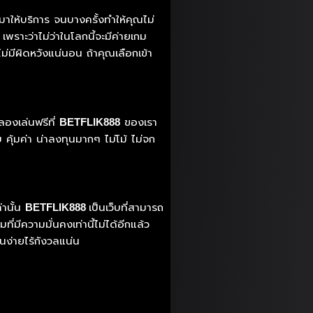
าให้บริการ จนบางครั้งทำให้คุณไม่
ราะว่าไม่ว่าในโลกนี้จะมีค่ายเกม
่มีผิดหวังแน่นอน ถ้าคุณเลือกเข้า
องเล่นฟรีที่
ของเรา
BETFLIK888
 คุ้มค่า น่าลงทุนมากๆ ไม่โม้ ไม่จก
่านั้น
เป็นเว็บที่สามารถ
BETFLIK888
ีความมั่นคงเท่านี้ไม่ได้อีกแล้ว
นง่ายไร้กังวลแน่น