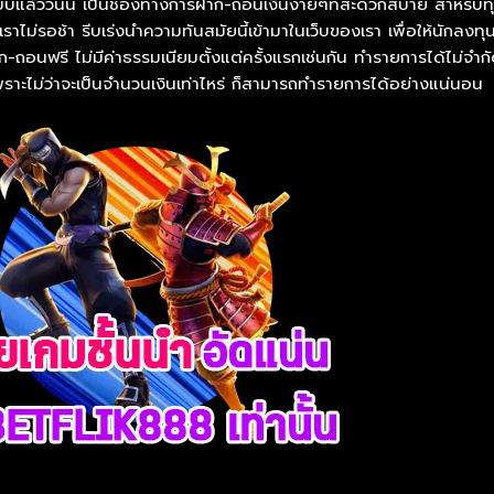
บบแล้ววันนี้ เป็นช่องทางการฝาก-ถอนเงินง่ายๆที่สะดวกสบาย สำหรับทุ
าไม่รอช้า รีบเร่งนำความทันสมัยนี้เข้ามาในเว็บของเรา เพื่อให้นักลง
ฟรี ไม่มีค่าธรรมเนียมตั้งแต่ครั้งแรกเช่นกัน ทำรายการได้ไม่จำกัด 
าะไม่ว่าจะเป็นจำนวนเงินเท่าไหร่ ก็สามารถทำรายการได้อย่างแน่นอน