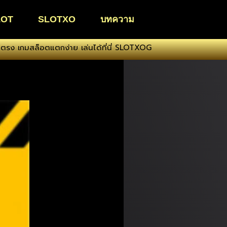
LOT
SLOTXO
บทความ
ง่าย เล่นได้ที่นี่ SLOTXOGAME88 สามารถสมัครสมาชิกพร้อมเกมระบอั