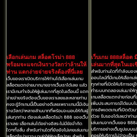
เลือกเล่นเกม สล็อตโรม่า 888
เว็บเกม 888สล็อต ม
พร้อมจะแจกเงินรางวัลกว่าล้านให้
เล่นมากที่สุดในเอเช
สำหรับท่านใดที่กำลังมอง
ท่าน แตกง่ายจ่ายจริงต้องที่นี่เลย
ออนไลน์ที่มีเกมให้เลือกเ
เว็บของเราเปิดบริการให้ท่านได้เลือกเล่นเกม
ทุกค่ายที่เปิดให้บริการอยู่ใ
สล็อตแตกง่ายมากมายจากเว็บเราได้เลย แล้ว
ทำระบบทดลองเล่นมาให้ทุ
เรามีเกมทำเงินให้ผู้เล่นมากที่สุดในเดือนนี้ แตก
เกมสล็อตแตกง่ายก่อนที่
ง่ายจ่ายจริงต้องเว็บของเราเลยและหลายท่าน
เพิ่มประสบการณ์ได้แบบไม่
คงจะรู้จักเกมนี้เป็นอย่างดีเลยเพราะเกมนี้มีเงิน
การอัพเดตเกมที่เปิดตัวม
รางวัลกว่าหลายล้านบาทที่พร้อมจะมอบให้กับผู้
ด้วย รับรองได้เลยว่าท่าน
เล่นทุกท่าน ต้องเล่นสล็อตโรม่า 888 ของเว็บ
เล่นเกมจากเว็บของ 888สล
เราเลย เลือกเล่นได้อย่างอิสระไม่มีข้อจำกัด
บริการอย่างเต็มรูปแบบแ
ใดๆทั้งสิ้น สำหรับท่านใดที่ยังยังไม่เคยเล่นเกม
คอยให้บริการไม่ว่าจะเป็
สล็อตโรม่าเราจะมาเล่าให้ฟังเล็กน้อย สำหรับ