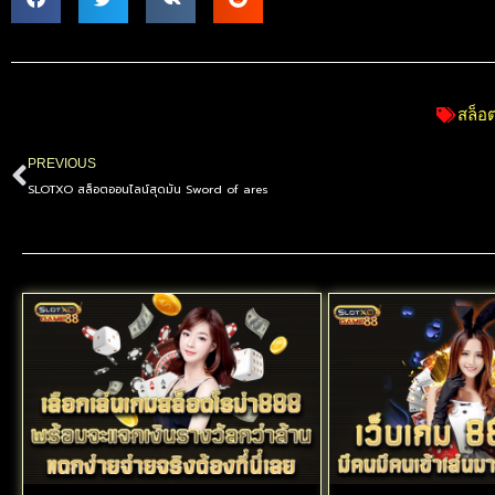
สล็อ
Prev
PREVIOUS
SLOTXO สล็อตออนไลน์สุดมัน Sword of ares