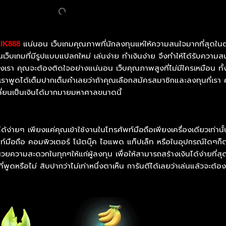
แน่นอน เว็บเกมคุณภาพที่นักลงทุนแห่ให้ความสนใจมากที่สุดในตอ
IK888
ป็นเว็บเกมที่มีรูปแบบแปลกใหม่ เล่นง่าย ทำเงินง่าย จึงทำให้ได้รับค
รา คุณจะต้องติดใจอย่างแน่นอน เว็บคุณภาพสูงที่ไม่มีใครเหมือน ทั้
ร เราพูดได้เต็มปากเต็มคำเลยว่าถ้าคุณเลือกสมัครสมาชิกและลงทุนที่เร
ปลี่ยนเป็นเงินได้มากมายมหาศาลขนาดนี้
ด้ง่ายๆ เพียงแค่คุณเข้าใช้งานในโทรศัพท์มือถือเพียงเครื่องเดียวเท่านั้
พท์มือถือ คอมพิวเตอร์ โน้ตบุ๊ค ไอแพด แท็ปเล็ท หรือในอุปกรณ์ใดๆก็ตา
ำนวยความสะดวกในทุกๆให้แก่ผู้ลงทุน เพื่อให้สามารถสร้างเงินได้ง่ายที่สุ
ี่พูดหรือไม่ สิบปากว่าไม่เท่าหนึ่งตาเห็น การันตีได้เลยว่าเล่นแล้วจะต้อ