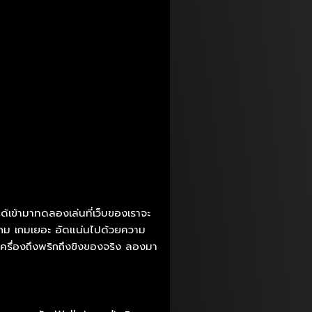
เข้ามาทดลองเล่นที่เว็บของเราจะ
 เกม เกมเยอะ อัดแน่นไปด้วยความ
ครื่องถึงพริกถึงขิงของจริง ลองมา