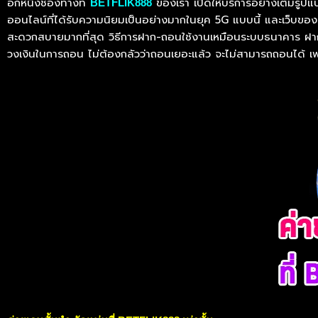
อีกหนึ่งช่องทางที่
ของเรา เปิดให้บริการอย่างเต็มรูปแ
BETFLIK888
ออนไลน์ที่ได้รับความนิยมเป็นอย่างมากในยุค 5G แบบนี้ และเว็บของเร
สะดวกสบายมากที่สุด วิธีการฝาก-ถอนใช้งานเหมือนระบบธนาคาร ฝาก-ถอน
วงเงินในการถอน ไม่ต้องกลัวว่าถอนเยอะแล้ว จะไม่สามารถถอนได้ เพร