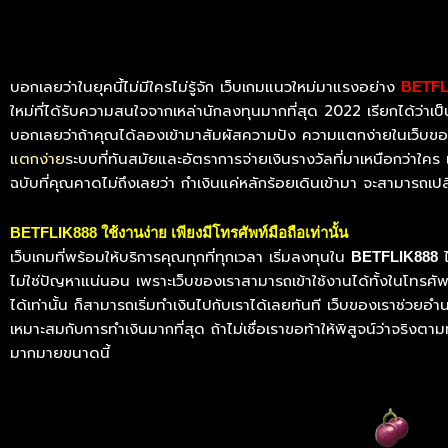
บอกเลยว่าในยุคนี้ไม่มีใครไม่รู้จัก เว็บเกมแนวใหม่มาแรงอย่าง
BETFL
ใหม่ที่ได้รับความสนใจจากเหล่านักลงทุนมากที่สุด 2022 เรียกได้ว่าเ
บอกเลยว่าถ้าคุณได้ลองเข้ามาสัมผัสความปัง ความแตกง่ายในเว็บของเ
แตกง่าย
ระบบที่ทันสมัยและอัตราการจ่ายเงินรางวัลที่มาเหนือกว่าใค
ฉบับที่คุณคาดไม่ถึงเลยว่า กำเงินแค่หลักร้อยเดินเข้ามา จะสามารถเ
BETFLIK888 ใช้งานง่าย เพียงมีโทรศัพท์มือถือเท่านั้น
เว็บเกมที่พร้อมให้บริการคุณทุกที่ทุกเวลา เริ่มลงทุนใน
ไ
BETFLIK888
ไม่ใช่ปัญหาแน่นอน เพราะเว็บของเราสามารถเข้าใช้งานได้ทั้งในโทรศั
ได้เท่านั้น ก็สามารถเริ่มทำเงินไปกับเราได้เลยทันที เว็บของเราช่วยอ
เหมาะสมกับการทำเงินมากที่สุด ถ้าไม่เชื่อเราขอท้าให้พิสูจน์ว่าจริงตามท
มากมายขนาดนี้