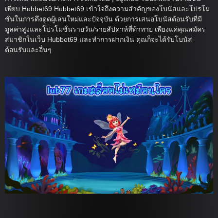
เพียบ Hubbet69 Hubbet69 เข้าใจถึงความสำคัญของโบนัสและโปรโม
ชั่นในการดึงดูดผู้เล่นใหม่และปัจจุบัน ด้วยการเสนอโบนัสต้อนรับที่มี
มูลค่าสูงและโปรโมชั่นรายวัน/รายสัปดาห์ที่ท้าทาย เพียงแค่คุณสมัคร
สมาชิกในเว็บ Hubbet69 และทำการฝากเงิน คุณก็จะได้รับโบนัส
ต้อนรับและอื่นๆ