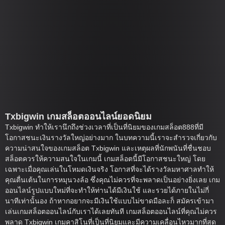
Txbigwin เกมสล็อตออนไลน์ยอดนิยม
Txbigwin ทำให้เรานึกถึงช่วงเวลาที่เป็นที่นิยมของเกมสล็อต888ที่มี
โอกาสชนะเงินรางวัลใหญ่อย่างมาก ในบทความนี้เราจะสำรวจเกี่ยวกับ
ความน่าสนใจของเกมสล็อต Txbigwin และเหตุผลที่นักพนันที่ชื่นชอบ
สล็อตควรให้ความสนใจในเกมนี้ เกมสล็อตนี้มีโอกาสชนะใหญ่ โดย
เฉพาะเมื่อคุณเล่นในโหมดเงินจริง โอกาสที่จะได้รางวัลมหาศาลทำให้
คุณตื่นเต้นในการหมุนวงล้อ ซึ่งคุณไม่ควรที่จะพลาดเป็นอย่างยิ่งเลย เกม
ออนไลน์รูปแบบใหม่ที่จะทำให้ท่านได้มีเงินใช้ และรวยได้ภายในไม่กี่
นาทีเท่านั้นอง ถ้าหากอยากจะมีเงินใช้แบบไม่ขาดมือละก็ สมัครเข้ามา
เล่นเกมสล็อตออนไลน์กับเราได้เลยทันที เกมสล็อตออนไลน์ที่คุณไม่ควร
พลาด Txbigwin เกมคาสิโนที่เป็นที่นิยมและมีความเคลื่อนไหวมากที่สุด