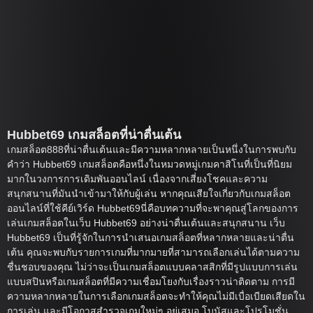
Hubbet69 เกมสล็อตที่น่าตื่นเต้น
เกมสล็อต888ที่น่าตื่นเต้นและมีความหลากหลายเป็นหนึ่งในการพบกับ
คำว่า Hubbet69 เกมสล็อตคือหนึ่งในหมวดหมู่เกมคาสิโนที่เป็นที่นิยม
มากในวงการการเดิมพันออนไลน์ เนื่องจากเสี่ยงโชคและความ
สนุกสนานที่มันนำเข้ามาให้กับผู้เล่น หากคุณเสียใจเกี่ยวกับเกมสล็อต
ออนไลน์ที่ใช้คีย์เวิร์ด Hubbet69นี่คือบทความที่จะพาคุณสู่โลกของการ
เล่นเกมสล็อตในเว็บ Hubbet69 อย่างน่าตื่นเต้นและสนุกสนาน เว็บ
Hubbet69 เป็นที่รู้จักในการนำเสนอเกมสล็อตที่หลากหลายและน่าตื่น
เต้น คุณจะพบกับรายการเกมที่มากมายที่สามารถเลือกเล่นได้ตามความ
ชื่นชอบของคุณ ไม่ว่าจะเป็นเกมสล็อตแบบคลาสสิกที่มีรูปแบบการเล่น
แบบสปินหรือเกมสล็อตที่มีความเชื่อมโยงกับเรื่องราวน่าติดตาม การมี
ความหลากหลายในการเลือกเกมสล็อตจะทำให้คุณไม่มีเบื่อเบียดเสียดใน
การเล่น และมีโอกาสสำรวจเกมใหม่ๆ อยู่เสมอ โบนัสและโปรโมชั่น