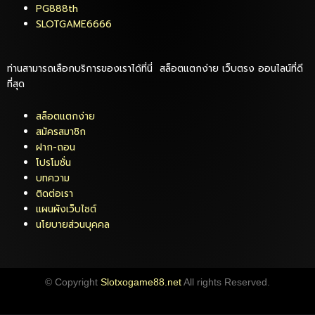
PG888th
SLOTGAME6666
ท่านสามารถเลือกบริการของเราได้ที่นี่ สล็อตแตกง่าย เว็บตรง ออนไลน์ที่ดี
ที่สุด
สล็อตแตกง่าย
สมัครสมาชิก
ฝาก-ถอน
โปรโมชั่น
บทความ
ติดต่อเรา
แผนผังเว็บไซต์
นโยบายส่วนบุคคล
© Copyright
Slotxogame88.net
All rights Reserved.