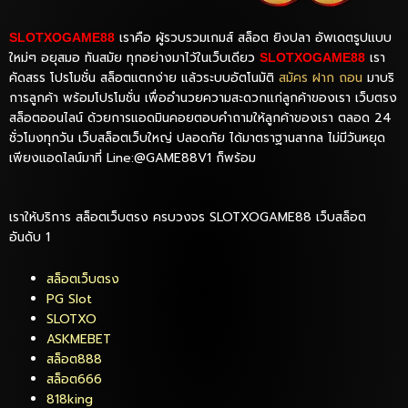
เราคือ ผู้รวบรวมเกมส์ สล็อต ยิงปลา อัพเดตรูปแบบ
SLOTXOGAME88
ใหม่ๆ อยุสมอ ทันสมัย ทุกอย่างมาไว้ในเว็บเดียว
เรา
SLOTXOGAME88
คัดสรร โปรโมชั่น สล็อตแตกง่าย แล้วระบบอัตโนมัติ
สมัคร ฝาก ถอน
มาบริ
การลูกค้า พร้อมโปรโมชั่น เพื่ออำนวยความสะดวกแก่ลูกค้าของเรา เว็บตรง
สล็อตออนไลน์ ด้วยการแอดมินคอยตอบคำถามให้ลูกค้าของเรา ตลอด 24
ชั่วโมงทุกวัน เว็บสล็อตเว็บใหญ่ ปลอดภัย ได้มาตราฐานสากล ไม่มีวันหยุด
เพียงแอดไลน์มาที่ Line:@GAME88V1 ก็พร้อม
เราให้บริการ สล็อตเว็บตรง ครบวงจร SLOTXOGAME88 เว็บสล็อต
อันดับ 1
สล็อตเว็บตรง
PG Slot
SLOTXO
ASKMEBET
สล็อต888
สล็อต666
818king