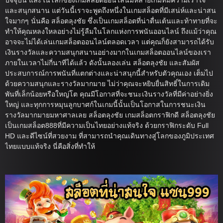
และสนุกสนาน แต่วันนี้เราจะพูดถึงหนึ่งในเกมสล็อตที่มีเสน่ห์และน่าสน
ใจมากๆ นั่นคือ สล็อตลุงชัย ซึ่งเป็นเกมสล็อตที่น่าตื่นเต้นและท้าทายที่จะ
ทำให้คุณหลงใหลอย่างไม่รู้ลืมในโลกแห่งการพนันออนไลน์ ถึงแม้ว่าคุณ
อาจจะไม่ได้เล่นเกมสล็อตออนไลน์ตลอดเวลา แต่คุณก็ยังสามารถได้รับ
เงินรางวัลและความสนุกสนานอย่างมากในเกมสล็อตออนไลน์ของเรา
ภายในเวลาไม่กี่นาทีได้แล้ว ดังนั้นลองเล่น สล็อตลุงชัย และสัมผัส
ประสบการณ์การพนันที่แตกต่างและน่าสนุกนี้สำหรับตัวคุณเอง เต็มไป
ด้วยความสนุกและรางวัลมากมาย ไม่ว่าคุณจะหยิบยื่นสิทธิ์ในการเดิม
พันที่เล็กน้อยหรือใหญ่โต คุณมีโอกาสที่จะชนะเงินรางวัลที่มีค่าอย่างยิ่ง
ใหญ่ และทุกการหมุนลูกบาศก์ในเกมนี้นั้นเป็นโอกาสในการชนะเงิน
รางวัลมากมายมหาศาลเลย สล็อตลุงชัย เกมสล็อตกราฟิกดี สล็อตลุงชัย
เป็นเกมสล็อต888ที่มีความเป็นไทยอย่างแท้จริง ด้วยกราฟิกระดับ Full
HD และดีไซน์ที่สวยงาม ที่สามารถนำคุณเดินทางสู่โลกของภูมิประเทศ
ไทยแบบแท้จริง นี่คือสิ่งที่ทำให้