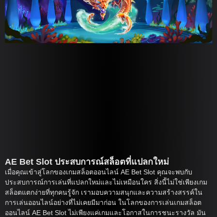
AE Bet Slot ประสบการณ์สล็อตที่แปลกใหม่
เมื่อคุณเข้าสู่โลกของเกมสล็อตออนไลน์ AE Bet Slot คุณจะพบกับ
ประสบการณ์การเล่นที่แปลกใหม่และไม่เหมือนใคร สิ่งนี้ไม่ใช่เพียงเกม
สล็อตแตกง่ายที่ทุกคนรู้จัก เรามอบความสนุกและความสร้างสรรค์ใน
การเล่นออนไลน์อย่างที่ไม่เคยมีมาก่อน ในโลกของการเล่นเกมสล็อต
ออนไลน์ AE Bet Slot ไม่เพียงแค่เกมและโอกาสในการชนะรางวัล มัน