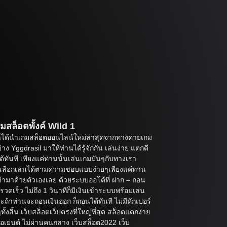
กมสล็อตพั้งค์ Wild 1
ราได้นำเกมสล็อตออนไลน์ใหม่ล่าสุดจากทางค่ายเกม
ย่าง Yggdrasil มาให้ท่านได้รู้จักกัน เล่นง่าย แตกดี
ด้ทันที เพียงแค่ท่านนั้นเล่นเกมมันๆกับทางเรา
น เลือกเล่นได้ตามความชอบแบบง่ายๆเพียงแค่ท่าน
้ามาด้วยตัวเองเลย ด้วยระบบออโต้ที่ ฝาก – ถอน
งรวดเร็ว ไม่ถึง 1 วินาทีก็มีเงินเข้าระบบพร้อมเล่น
ะถ้าท่านจะถอนเงินออก ก็ถอนได้ทันที ไม่มีหักเปอร์
ั้งสิ้น เว็บสล็อตเว็บตรงที่ใหญ่ที่สุด สล็อตแตกง่าย
เอเย่นต์ ไม่ผ่านคนกลาง เว็บสล็อต2022 เว็บ