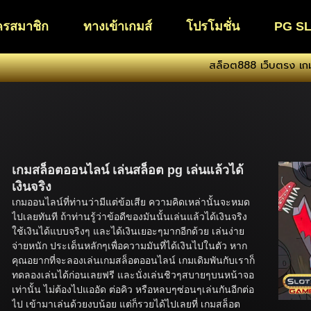
ครสมาชิก
ทางเข้าเกมส์
โปรโมชั่น
PG S
สล็อต888 เว็บตรง เกมสล็อตแ
Page
Page
เกมสล็อตออนไลน์ เล่นสล็อต pg เล่นแล้วได้
เงินจริง
เกมออนไลน์ที่ท่านว่ามีแต่ข้อเสีย ความคิดเหล่านั้นจะหมด
ไปเลยทันที ถ้าท่านรู้ว่าข้อดีของมันนั้นเล่นแล้วได้เงินจริง
ใช้เงินได้แบบจริงๆ และได้เงินเยอะๆมากอีกด้วย เล่นง่าย
จ่ายหนัก ประเด็นหลักๆเพื่อความมันที่ได้เงินไปในตัว หาก
คุณอยากที่จะลองเล่นเกมสล็อตออนไลน์ เกมเดิมพันกับเราก็
ทดลองเล่นได้ก่อนเลยฟรี และนั่งเล่นชิวๆสบายๆบนหน้าจอ
เท่านั้น ไม่ต้องไปแออัด ต่อคิว หรือหลบๆซ่อนๆเล่นกันอีกต่อ
ไป เข้ามาเล่นด้วยงบน้อย แต่ก็รวยได้ไปเลยที่ เกมสล็อต