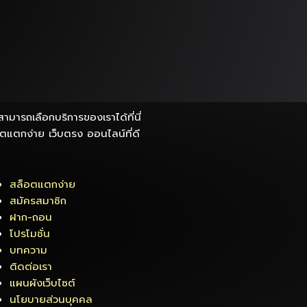
สามารถเลือกบริการของเราได้ที่นี่
ตแตกง่าย เว็บตรง ออนไลน์ที่ดี
สล็อตแตกง่าย
สมัครสมาชิก
ฝาก-ถอน
โปรโมชั่น
บทความ
ติดต่อเรา
แผนผังเว็บไซต์
นโยบายส่วนบุคคล