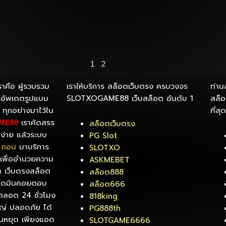
1
2
าคือ ผู้รวบรวม
เราให้บริการ สล็อตเว็บตรง ครบวงจร
ท่าน
 อัพเดตรูปแบบ
SLOTXOGAME88 เว็บสล็อต อันดับ 1
สล็อ
 ทุกอย่างมาไว้ใน
ที่สุด
เราคัดสรร
ME88
สล็อตเว็บตรง
ง่าย แล้วระบบ
PG Slot
 ถอน
มาบริการ
SLOTXO
น เพื่ออำนวยความ
ASKMEBET
า เว็บตรงสล็อต
สล็อต888
แอดมินคอยตอบ
สล็อต666
 ตลอด 24 ชั่วโมง
818king
ใหญ่ ปลอดภัย ได้
PG888th
ันหยุด เพียงแอด
SLOTGAME6666