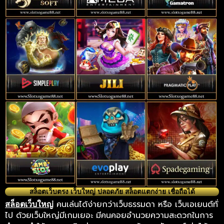
สล็อตเว็บตรง เว็บใหญ่ ปลอดภัย สล็อตแตกง่าย เชื่อถือได้
คนเล่นได้ง่ายกว่าเว็บธรรมดา หรือ เว็บเอเยนต์ทั่
สล็อตเว็บใหญ่
ไป ด้วยเว็บใหญ่มีเกมเยอะ มีคนคอยอำนวยความสะดวกในการ