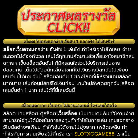
สล็อตเว็บตรงแตกง่าย อันดับ 1 แจกจริง ได้เงินชัวร์
เล่นได้เท่าไหร่เอาไปได้เลย ง่าย
สล็อตเว็บตรงแตกง่าย อันดับ 1
สะดวกไม่ต้องกังวล เล่นได้ทุกเกมคัดมาแล้วเพื่อเอาใจสมาชิกสม
ฉาายา เว็บสล็อตอันดับ1 ที่มีครสนใจร่วมใช้บริการเล่นง่าย
ปลอดภัย เต็มไปด้วยนักเสียงโชคที่ได้เงินรางวัลกลับไปเพียบ
เล่นวันนี้ได้เงินวันนี้ สล็อตอันดับ 1 ของโลกที่มีให้รวมเกมสล็อต
มากมาย เล่นก่อนมีสิทธ์ได้เงินก่อน เกมใหม่อัพเดตทุกวัน สล็อต
เล่นขั้นต่ำ 1 บาท เล่นได้ที่นี่เลยวันนี้
สล็อตแตกง่าย เว็บตรง ไม่ผ่านเอเยนต์ ใครเล่นก็ติดใจ
สล็อต เกมสล็อต ตู้สล็อต
เป็นเกมเดิมพันที่ใช้งานง่าย
เว็บสล็อต
สามารถใช้ทุนได้น้อยในการลงทุนทำกำไรในการเล่น เกมแจกราง
วัโบนัสต่างๆเพียบ ทำให้เล่นได้ง่ายไม่ยุ่งยาก เพลิดเพลิน ทำ
กำไรกับการเล่นเพียงไม่กี่ครั้ง เรา
SLOTXOGAME88
เราเป็น