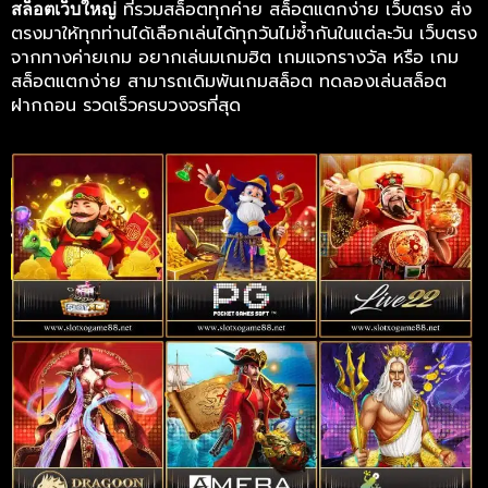
ที่รวมสล็อตทุกค่าย สล็อตแตกง่าย เว็บตรง ส่ง
สล็อตเว็บใหญ่
ตรงมาให้ทุกท่านได้เลือกเล่นได้ทุกวันไม่ซ้ำกันในแต่ละวัน เว็บตรง
จากทางค่ายเกม อยากเล่นมเกมฮิต เกมแจกรางวัล หรือ เกม
สล็อตแตกง่าย สามารถเดิมพันเกมสล็อต ทดลองเล่นสล็อต
ฝากถอน รวดเร็วครบวงจรที่สุด