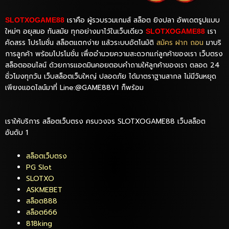
เราคือ ผู้รวบรวมเกมส์ สล็อต ยิงปลา อัพเดตรูปแบบ
SLOTXOGAME88
ใหม่ๆ อยุสมอ ทันสมัย ทุกอย่างมาไว้ในเว็บเดียว
เรา
SLOTXOGAME88
คัดสรร โปรโมชั่น สล็อตแตกง่าย แล้วระบบอัตโนมัติ
สมัคร ฝาก ถอน
มาบริ
การลูกค้า พร้อมโปรโมชั่น เพื่ออำนวยความสะดวกแก่ลูกค้าของเรา เว็บตรง
สล็อตออนไลน์ ด้วยการแอดมินคอยตอบคำถามให้ลูกค้าของเรา ตลอด 24
ชั่วโมงทุกวัน เว็บสล็อตเว็บใหญ่ ปลอดภัย ได้มาตราฐานสากล ไม่มีวันหยุด
เพียงแอดไลน์มาที่ Line:@GAME88V1 ก็พร้อม
เราให้บริการ สล็อตเว็บตรง ครบวงจร SLOTXOGAME88 เว็บสล็อต
อันดับ 1
สล็อตเว็บตรง
PG Slot
SLOTXO
ASKMEBET
สล็อต888
สล็อต666
818king