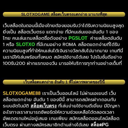
SLOTXOGAME สล็อตเว็บตรงแตกง่าย มาแรงที่สุด
เว็บสล็อตในตอนนี้เมืองไทยต้องยอมรับว่าได้รับความนิยมสูงสุด
ยิ่งเป็น สล็อตเว็บตรง แตกง่าย ที่มีคนเล่นเยอะอันดับ 1 ของ
ไทย คนเล่นเกมสล็อตชื่อดังอย่าง
ค่ายสล็อตอันดับ
PGSLOT
1 หรือ
ที่มีเกมอย่าง ROMA สล็อตแตกง่ายที่ได้รับ
SLOTXO
ความนิยมสูงที่ทำให้คนเล่นได้เงินรางวัลกลับไปมากมาย เกมทีนี่
นเรามีให้เล่นพร้อมทั้งหมด สมัครใช้งานได้เลย โปรโมชั่นดีอย่าง
100รับ200 ฝากแรกของวัน มารอให้บริการทุกท่านอย่างเต็มที่
เว็บสล็อตแตกง่าย อันดับ 1 ที่ไม่ควรพลาดของปีนี้
เราเป็นเว็บออนไลน์ ไม่ผ่านเอเยนต์ เว็บ
SLOTXOGAME88
สล็อตแตกง่าย อันดับ 1 ของปีนี้ สามารถสมัครฝากถอนกับ
ระบบอัตโนมัติ
ที่เล่นง่ายใช้งานดีเยี่ยม มีปัญหา
สล็อตเว็บตรง
อะไรทางเราสามารถซัพอร์ตให้ความช่วยเหลือได้ตลอดเวลา
อัพเดตเกมใหม่อยู่เสมอ เกมเพียบ สมัครสล็อตออนไลน์สล็อต
เว็บตรง ผ่านทางสมัครสมาชิกด้านล่างได้เลย
สล็อตPG