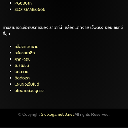
PG888th
SLOTGAME6666
ท่านสามารถเลือกบริการของเราได้ที่นี่ สล็อตแตกง่าย เว็บตรง ออนไลน์ที่ดี
ที่สุด
สล็อตแตกง่าย
สมัครสมาชิก
ฝาก-ถอน
โปรโมชั่น
บทความ
ติดต่อเรา
แผนผังเว็บไซต์
นโยบายส่วนบุคคล
© Copyright
Slotxogame88.net
All rights Reserved.