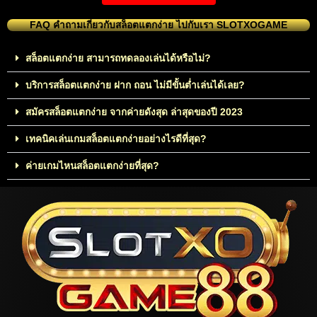
FAQ คำถามเกี่ยวกับสล็อตแตกง่าย ไปกับเรา SLOTXOGAME
สล็อตแตกง่าย สามารถทดลองเล่นได้หรือไม่?
บริการสล็อตแตกง่าย ฝาก ถอน ไม่มีขั้นต่ำเล่นได้เลย?
สมัครสล็อตแตกง่าย จากค่ายดังสุด ล่าสุดของปี 2023
เทคนิคเล่นเกมสล็อตแตกง่ายอย่างไรดีที่สุด?
ค่ายเกมไหนสล็อตแตกง่ายที่สุด?