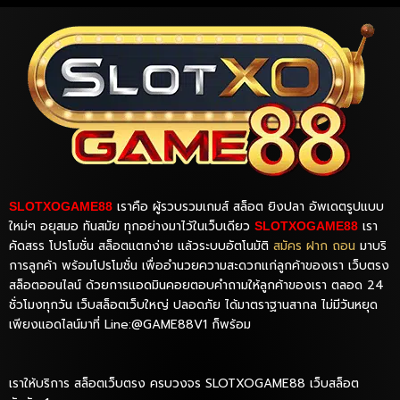
เราคือ ผู้รวบรวมเกมส์ สล็อต ยิงปลา อัพเดตรูปแบบ
SLOTXOGAME88
ใหม่ๆ อยุสมอ ทันสมัย ทุกอย่างมาไว้ในเว็บเดียว
เรา
SLOTXOGAME88
คัดสรร โปรโมชั่น สล็อตแตกง่าย แล้วระบบอัตโนมัติ
สมัคร ฝาก ถอน
มาบริ
การลูกค้า พร้อมโปรโมชั่น เพื่ออำนวยความสะดวกแก่ลูกค้าของเรา เว็บตรง
สล็อตออนไลน์ ด้วยการแอดมินคอยตอบคำถามให้ลูกค้าของเรา ตลอด 24
ชั่วโมงทุกวัน เว็บสล็อตเว็บใหญ่ ปลอดภัย ได้มาตราฐานสากล ไม่มีวันหยุด
เพียงแอดไลน์มาที่ Line:@GAME88V1 ก็พร้อม
เราให้บริการ สล็อตเว็บตรง ครบวงจร SLOTXOGAME88 เว็บสล็อต