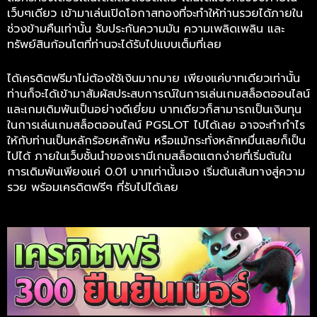
เว็บๆเดียว เข้ามาเล่นเปิดโอกาสทองที่จะทำให้ท่านรวยได้ภายใน
ช่วงข้ามคืนเท่านั้น รับประกันความมัน ความเพลิดเพลิน และ
ทรัพย์สินก้อนโตที่ท่านจะได้รับไปแบบเต็มที่เลย
ได้เครดิตฟรีมาไม่ต้องใช้เงินมากมาย เพียงแค่บาทเดียวเท่านั้น
ท่านก็จะได้เข้ามาสัมผัสประสบการณ์ในการเล่นเกมสล็อตออนไลน์
และเกมเดิมพันเป็นอย่างดีเยี่ยม บาทเดียวก็สามารถเป็นเงินทุน
ในการเล่นเกมสล็อตออนไลน์ PGSLOT ไปได้เลย อาจจะทำกำไร
ให้กับท่านเป็นหลักร้อยหลักพัน หรือแม้กระทั่งหลักหมื่นเลยก็เป็น
ไปได้ ภายในเว็บชั้นนำของเรามีเกมสล็อตแตกง่ายที่เริ่มต้นใน
การเดิมพันเพียงแค่ 0.01 บาทเท่านั้นเอง เริ่มต้นเส้นทางสู่ความ
รวย พร้อมเครดิตฟรีๆ ที่รับไปได้เลย