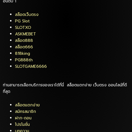
อันดับ 1
สล็อตเว็บตรง
PG Slot
SLOTXO
ASKMEBET
สล็อต888
สล็อต666
818king
PG888th
SLOTGAME6666
ท่านสามารถเลือกบริการของเราได้ที่นี่ สล็อตแตกง่าย เว็บตรง ออนไลน์ที่ดี
ที่สุด
สล็อตแตกง่าย
สมัครสมาชิก
ฝาก-ถอน
โปรโมชั่น
บทความ