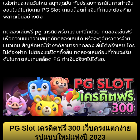
แล้วท่านจะเล่นวันไหน สนุกสุดมัน กับประสบการณ์ในการทำเงิน
ออนไลน์ไปกับเกม PG Slot เกมสล็อตทำเงินที่ท่านจะต้องห้าม
พลาดเป็นอย่างยิ่ง
ทดลองเล่นฟรี pg เครดิตฟรีมาแถมให้อีกด้วย ทดลองเล่นฟรี
เพื่อความมันความสนุกก็ทดลองเล่นได้ หรือจะดูอัตราการจ่าย
แนวเกม สัญลักษณ์ต่างๆก็สามารถทดลองเล่นได้ฟรีๆเลย โดย
ไม่ต้องฝาก ไม่ต้องแชร์ใดๆทั้งสิ้น ทดลองเล่นก่อนที่ท่านจะเริ่ม
ต้นในการเล่นเกมสล็อต PG ทำเงินจริงๆไปได้เลย
PG Slot เครดิตฟรี 300 เว็บตรงแตกง่าย
รูปแบบใหม่แห่งปี 2023