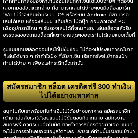
หากท่านกำลังมองหาเกมออนไลน์ที่หาเงินได้แบบง่ายๆ ก็ต้องนี่
เลยเกมสล้อตแตกง่าย ที่สามารถเล่นได้ง่ายๆบนมือถือสมาร์์ท
โฟน ไม่ว่าจะเล่นผ่านระบบ iOS หรือระบบ Android ก็สามารถ
เล่นได้เลย หรือจะเล่นบน เเท็บเล็ต โน้ตบุ๊ก คอมพิวเตอร์ PC
หรืออุปกรณ์ไหน ๆ รับรองเล่นได้ทั้งหมกเลย เล่นสล็อตแล้วรับ
อรรถรสของเกมสล็อตที่แตกง่ายสุดๆของเราไปได้เลยแบบเต็มที่
รูปเเบบเกมสล็อตออนไลน์ที่ไม่ซับซ้อน ไม่ต้องมีประสบการณ์มาก
ก็เล่นได้ยาว ๆ ทำกำไรปัง ที่เรียกเงิน เรียกทรัพย์เข้ากระเป๋า
ท่านได้ง่าย ๆ เพียงแค่กระดิกนิ้วเท่านั้น
สมัครสมาชิก สล็อต เครดิตฟรี 300 ทำเงิน
ไปได้อย่างมหาศาล
สนุกไปกับเราพร้อมกับทำเงินไปได้อย่างมหาศาล สมัครสมาชิก
เข้ามาเล่นกับเราได้เลยแบบไม่มีขั้นตอนที่มากมาย สมัครง่าย
สมัครฟรี ด้วยระบบอัตโนมัติ ที่จะทำการสมัครด้วยตัวเอง แบบที่
จะไม่มีการรั่วไหลของข้อมูลใดๆเลย เพียงแค่ท่านนั้นเริ่มต้นเข้ามา