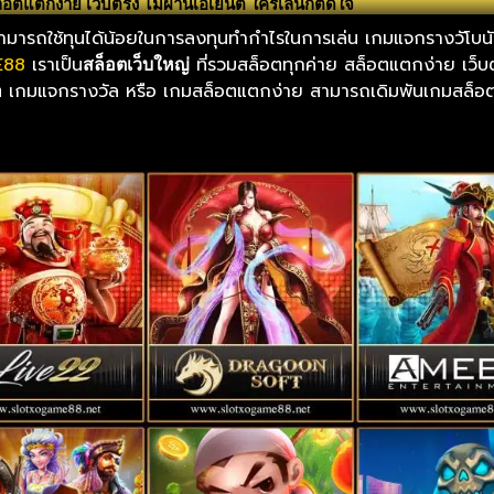
็อตแตกง่าย เว็บตรง ไม่ผ่านเอเยนต์ ใครเล่นก็ติดใจ
สามารถใช้ทุนได้น้อยในการลงทุนทำกำไรในการเล่น เกมแจกรางวัโบนัส
E88
เราเป็น
ที่รวมสล็อตทุกค่าย สล็อตแตกง่าย เว็บต
สล็อตเว็บใหญ่
มฮิต เกมแจกรางวัล หรือ เกมสล็อตแตกง่าย สามารถเดิมพันเกมสล