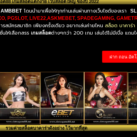
็อต88 เกมสล็อตแตกง่าย เว็บสล็อตใหญ่ ของปี 2022
ม
โดนนำมาเพื่อให้ทุกท่านเล่นผ่านทางเว็บไซต์ของเรา
AMBBET
SL
O, PGSLOT, LIVE22,ASKMEBET, SPADEGAMING, GAMET
ารสมัครสมาชิก เพียงครั้งเดียว อยากเล่นค่ายไหน
สล็อต บาคาร่า 
ั่นให้เลือกสรร
ต่างๆกว่า 200 เกม เล่นได้ไม่มีเบื่อ แถมไ
เกมสล็อต
ฝาก ถอน อัตโ
รวมค่ายสล็อตบาคาร่าดังอย่าง ไว้มากที่สุด