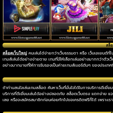
สล็อ
คนเล่นได้ง่ายกว่าเว็บธรรมดา หรือ เว็บเอเยนต์
สล็อตเว็บใหญ่
เกมส์เล่นได้อย่างง่ายดาย เกมที่มีให้เลือกเล่นอย่างมากกว่าตัวเว็
อย่างมากมายที่ให้การรับรองเป็นค่ายเกมส์เบอร์ต้นๆ ของประเทศที
ถ้าท่านสนใจเล่นเกมสล็อต ค้นหาเว็บที่มั่นใจได้ในการบริการดีเย
บริการที่ดีเยี่ยมเล่นได้อย่างปลอดภัย สล็อตเว็บตรง แตกง่าย แจ
เลย หรือจะสมัครสมาชิกก่อนค่อยทักไปขอเครดิตฟรีก็ได้ เพราะเราใ