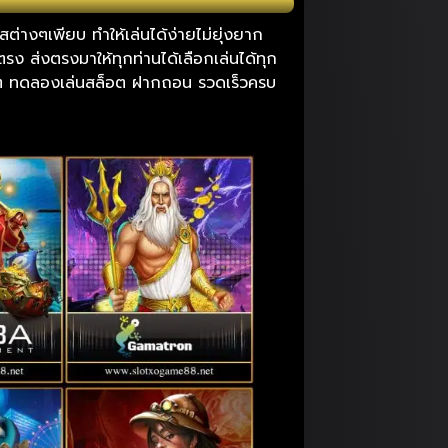
ต่างๆเพียบ ทำให้เล่นได้ง่ายไม่ยุ่งยาก
รง ส่งตรงมาให้ทุกท่านได้เลือกเล่นได้ทุก
็อต ทดลองเล่นสล็อต ฝากถอน รวดเร็วครบ