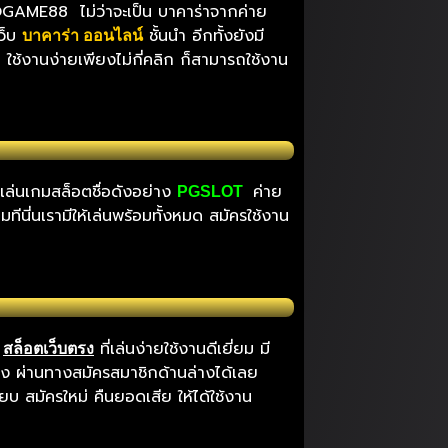
TXOGAME88 ไม่ว่าจะเป็น บาคาร่าจากค่าย
ว็บ
ชั้นนำ อีกทั้งยังมี
บาคาร่า ออนไลน์
 ใช้งานง่ายเพียงไม่กี่คลิก ก็สามารถใช้งาน
นเล่นเกมสล็อตชื่อดังอย่าง
ค่าย
PGSLOT
ีนี่นเรามีให้เล่นพร้อมทั้งหมด สมัครใช้งาน
ิ
ที่เล่นง่ายใช้งานดีเยี่ยม มี
สล็อตเว็บตรง
ง ผ่านทางสมัครสมาชิกด้านล่างได้เลย
ยบ สมัครใหม่ คืนยอดเสีย ให้ได้ใช้งาน