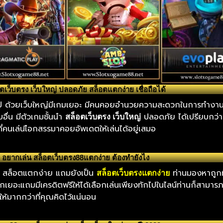
ตเว็บตรง เว็บใหญ่ ปลอดภัย สล็อตแตกง่าย เชื่อถือได้
ทั่ไป ด้วยเว็บใหญ่มีเกมเยอะ มีคนคอยอำนวยความสะดวกในการทำงา
บอื่น มีตัวเกมชั้นนำ
ปลอดภัย ได้เปรียบกว่าอ
สล็อตเว็บตรง เว็บใหญ่
่คนเล่นเือกสรรมาคอยอัพเดตให้เล่นได้อยู่เสมอ
อยากเล่น สล็อตเว็บตรง88แตกง่าย ต้องทำยังไง
ี่ยม สล็อตแตกง่าย แถมยังเป็น
ท่านมองหาถูก
สล็อตเว็บตรงแตกง่าย
กเยอะแถมมีเครดิตฟรีให้ได้เลือกเล่นเพียงทักไปในไลน์ท่านก็สามารภ
ห้มากกว่าที่คุณคิดไว้แน่นอน