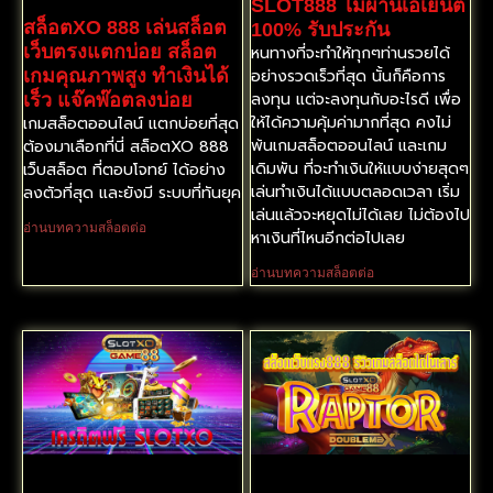
SLOT888 ไม่ผ่านเอเย่นต์
สล็อตXO 888 เล่นสล็อต
100% รับประกัน
เว็บตรงแตกบ่อย สล็อต
หนทางที่จะทำให้ทุกๆท่านรวยได้
อย่างรวดเร็วที่สุด นั้นก็คือการ
เกมคุณภาพสูง ทำเงินได้
ลงทุน แต่จะลงทุนกับอะไรดี เพื่อ
เร็ว แจ๊คพ๊อตลงบ่อย
ให้ได้ความคุ้มค่ามากที่สุด คงไม่
เกมสล็อตออนไลน์ แตกบ่อยที่สุด
พ้นเกมสล็อตออนไลน์ และเกม
ต้องมาเลือกที่นี่ สล็อตXO 888
เดิมพัน ที่จะทำเงินให้แบบง่ายสุดๆ
เว็บสล็อต ที่ตอบโจทย์ ได้อย่าง
เล่นทำเงินได้แบบตลอดเวลา เริ่ม
ลงตัวที่สุด และยังมี ระบบที่ทันยุค
เล่นแล้วจะหยุดไม่ได้เลย ไม่ต้องไป
อ่านบทความสล็อตต่อ
หาเงินที่ไหนอีกต่อไปเลย
อ่านบทความสล็อตต่อ