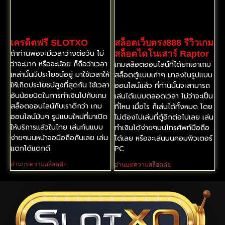
เครดิตฟรี SLOTXO
สล็อตเว็บตรง888 รีวิวเกม
ถ้าท่านพอจะมีเวลาว่างต่อวัน ไม่
สล็อตไดโนเสาร์ Raptor
ว่าจะมาก หรือจะน้อย ก็ถือว่าเวลา
เกมสล็อตออนไลน์ที่ได้ยกเอาเกม
เหล่านั้นมีประโยชน์อยู่ มาใช้เวลาให้
สล็อตตู้แบบเก่าๆ มาลงในรูปแบบ
ให้เกิดประโยชน์สูงที่สุดกัน ใช้เวลา
ออนไลน์แล้ว ที่ท่านนั้นจะสามารถ
อันน้อยนิดในการทำเงินไปกับเกม
เล่นได้แบบตลอดเวลา ไม่ว่าจะเป็น
สล็อตออนไลน์กับเราดีกว่า เกม
ที่ไหน เมื่อไร ก็เล่นได้ทั้งหมด โดย
ออนไลน์มันๆ รูปแบบใหม่ที่มาเปิด
ไม่ต้องไปเล่นที่ตู้อีกต่อไปเลย เล่น
ให้บริการแล้วในไทย เล่นกันแบบ
ทำเงินได้ง่ายๆบนโทรศัพท์มือถือ
ง่ายๆบนหน้าจอมือถือกันเลย เล่น
ได้เลย หรือจะเล่นบนคอมพิวเตอร์
แตกได้แตกดี
PC
อ่านบทความสล็อตต่อ
อ่านบทความสล็อตต่อ