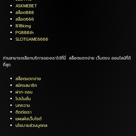
ASKMEBET
สล็อต888
สล็อต666
818king
PG888th
SLOTGAME6666
ท่านสามารถเลือกบริการของเราได้ที่นี่ สล็อตแตกง่าย เว็บตรง ออนไลน์ที่ดี
ที่สุด
สล็อตแตกง่าย
สมัครสมาชิก
ฝาก-ถอน
โปรโมชั่น
บทความ
ติดต่อเรา
แผนผังเว็บไซต์
นโยบายส่วนบุคคล