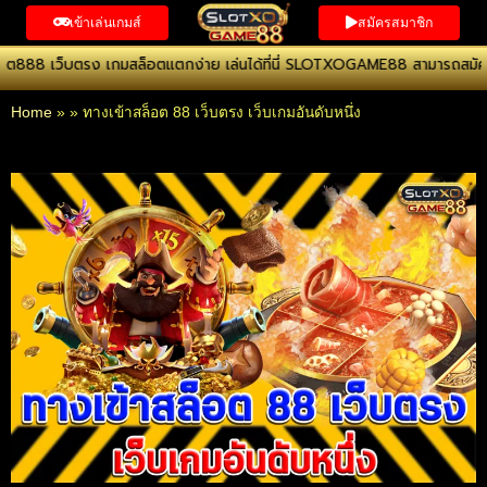
Skip
เข้าเล่นเกมส์
สมัครสมาชิก
to
content
บตรง เกมสล็อตแตกง่าย เล่นได้ที่นี่ SLOTXOGAME88 สามารถสมัครสมาชิกพร้อม
Home
»
»
ทางเข้าสล็อต 88 เว็บตรง เว็บเกมอันดับหนึ่ง