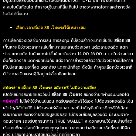
อยู่ในเกมสล็อตออนไลน์ควรเล่นให้ได้อย่างต่ำ 10-15 นาที เพื่อให้เกิดการ
สะสมโบนัสก้อนโต ถ้าเราอยู่ในเกมที่สั้นเกินไป อาจจะพลาดโอกาสคว้ารางวัล
โบนัสได้นั่นเอง
เลือกเวลาสล็อต 88 เว็บตรงให้เหมาะสม
การเลือกช่วงเวลาในการเล่น การลงทุน ก็มีส่วนสำคัญมากเช่นกัน
สล็อต 88
มีช่วงเวลาการเล่นที่เหมาะสมหลายช่วงเวลา แต่เวลายอดฮิต แตก
เว็บตรง
ง่าย แตกหนัก โบนัสแตกไม่อั้นมักมาในช่วง 14.00-16.00 น. แต่ในช่วงเวลา
อื่นก็แตกง่าย แตกหนักเช่นกัน แต่จากการสำรวจแล้วว่าในช่วงเวลานี้มีโอกาส
ที่โบนัสสะสมเยอะที่สุด แตกง่าย แตกหนักที่สุด ดังนั้น ถ้าคุณเลือกช่วงเวลาที่
ดี โอกาสเป็นเศรษฐีก็อยู่แค่เอื้อมมือแน่นอน
สมัครง่าย สล็อต 88 เว็บตรง สมัครฟรี ไม่มีความเสี่ยง
เปิดให้สมัครสมาชิกแล้ววันนี้
สมัครง่ายๆผ่านระบบออโต้
สล็อต 88 เว็บตรง
ไม่มีค่าใช้จ่ายแน่นอน กดรับเครดิตฟรีได้เอง ไม่ต้องรอแอดมิด เงิน
สมัครฟรี
เข้าบัญชีอัตโนมัติ ไม่ต้องรอให้เสียเวลา และที่สำคัญคือมีเครดิตฟรีให้เลือก
รับมากมาย สมัครง่ายใช้ข้อมูลน้อยสุด ไม่ต้องใส่ข้อมูลส่วนตัว มีระบบฝาก-
ถอนง่ายๆ รองรับทุกธนาคาร TRUE WALLET สะดวกสบายใช้งานง่ายที่สุด
เว็บเกมที่ตอบโจทย์นักลงทุนทุกรูปแบบ บอกเลยว่าสมัครสมาชิกที่เราไม่มีผิด
หวัง มาสนุกไปกับเราได้แล้ววันนี้ ทุกที่ทุกเวลา