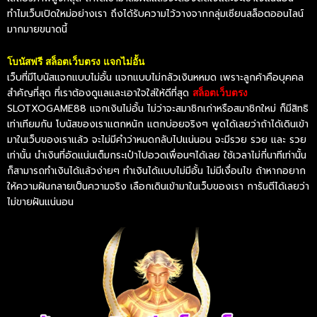
ทำไมเว็บเปิดใหม่อย่างเรา ถึงได้รับความไว้วางจากกลุ่มเซียนสล็อตออนไลน์
มากมายขนาดนี้
โบนัสฟรี สล็อตเว็บตรง แจกไม่อั้น
เว็บที่มีโบนัสแจกแบบไม่อั้น แจกแบบไม่กลัวเงินหหมด เพราะลูกค้าคือบุคคล
สำคัญที่สุด ที่เราต้องดูแลและเอาใจใส่ให้ดีที่สุด
สล็อตเว็บตรง
SLOTXOGAME88 แจกเงินไม่อั้น ไม่ว่าจะสมาชิกเก่าหรือสมาชิกใหม่ ก็มีสิทธิ
เท่าเทียมกัน โบนัสของเราแตกหนัก แตกบ่อยจริงๆ พูดได้เลยว่าถ้าได้เดินเข้า
มาในเว็บของเราแล้ว จะไม่มีคำว่าหมดกลับไปแน่นอน จะมีรวย รวย และ รวย
เท่านั้น นำเงินที่อัดแน่นเต็มกระเป๋าไปอวดเพื่อนๆได้เลย ใช้เวลาไม่กี่นาทีเท่านั้น
ก็สามารถทำเงินได้แล้วง่ายๆ ทำเงินได้แบบไม่มีอั้น ไม่มีเงื่อนไข ถ้าหากอยาก
ให้ความฝันกลายเป็นความจริง เลือกเดินเข้ามาในเว็บของเรา การันตีได้เลยว่า
ไม่ขายฝันแน่นอน