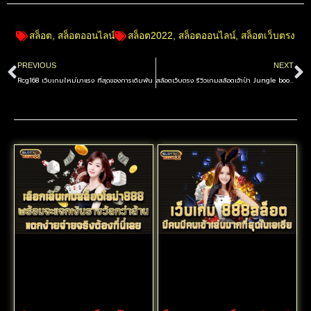
สล็อต
,
สล็อตออนไลน์
สล็อต2022
,
สล็อตออนไลน์
,
สล็อตเว็บตรง
Prev
N
PREVIOUS
NEXT
Rcg168 เว็บเกมใหม่มาแรง ที่สุดของการเดิมพัน
สล็อตเว็บตรง รีวิวเกมสล็อตเจ้าป่า Jungle books