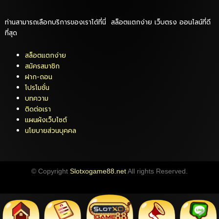
ท่านสามารถเลือกบริการของเราได้ที่นี่ สล็อตแตกง่าย เว็บตรง ออนไลน์ที่ดี
ที่สุด
สล็อตแตกง่าย
สมัครสมาชิก
ฝาก-ถอน
โปรโมชั่น
บทความ
ติดต่อเรา
แผนผังเว็บไซต์
นโยบายส่วนบุคคล
© Copyright
Slotxogame88.net
All rights Reserved.