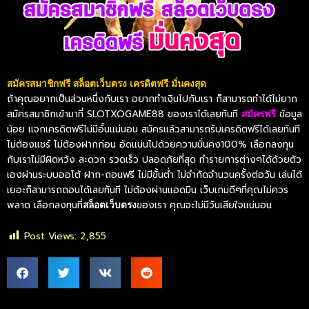
สมัครสมาชิกฟรี สล็อตเว็บตรง เครดิตฟรี มั่นคงสุด
ถ้าคุณอยากเป็นส่วนหนึ่งกับเรา อยากทำเงินไปกับเรา ก็สามารถทำได้ไม่ยาก
สมัครสมาชิกเข้ามาที่ SLOTXOGAME88 ของเราได้เลยทันที
ข้อมูล
สมัครฟรี
น้อย แจกเครดิตฟรีไม่มีอั้นแน่นอน สมัครแล้วสามารถรับเครดิตฟรีได้เลยทันที
ไม่ต้องแชร์ ไม่ต้องฝากก่อน อัดแน่นไปด้วยความมั่นคง100% เลือกลงทุน
กับเราไม่มีผิดหวัง สะดวก รวดเร็ว ปลอดภัยที่สุด ทำรายการต่างๆได้ด้วยตัว
เองผ่านระบบออโต้ ฝาก-ถอนฟรี ไม่มีขั้นต่ำ ไม่จำกัดจำนวนครั้งต่อวัน เล่นได้
เยอะก็สามารถถอนได้เลยทันที ไม่ต้องผ่านแอดมิน เว็บเกมดีๆที่คุณไม่ควร
พลาด เลือกลงทุนที่
ของเรา คุณจะไม่มีวันเสียใจแน่นอน
สล็อตเว็บตรง
Post Views:
2,855