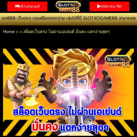
Skip
เข้าเล่นเกมส์
สมัครสมาชิก
to
content
ว็บตรง เกมสล็อตแตกง่าย เล่นได้ที่นี่ SLOTXOGAME88 สามารถสมัครสมาชิกพร้
Home
»
»
สล็อตเว็บตรง ไม่ผ่านเอเย่นต์ มั่นคง แตกง่ายสุดๆ