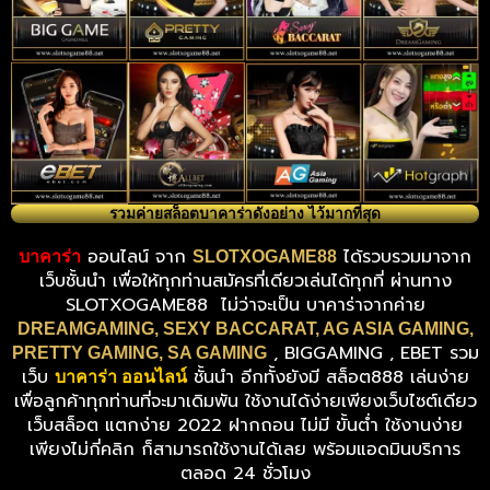
รวมค่ายสล็อตบาคาร่าดังอย่าง ไว้มากที่สุด
ออนไลน์ จาก
ได้รวบรวมมาจาก
บาคาร่า
SLOTXOGAME88
เว็บชั้นนำ เพื่อให้ทุกท่านสมัครที่เดียวเล่นได้ทุกที่ ผ่านทาง
SLOTXOGAME88 ไม่ว่าจะเป็น บาคาร่าจากค่าย
DREAMGAMING, SEXY BACCARAT, AG ASIA GAMING,
, BIGGAMING , EBET รวม
PRETTY GAMING, SA GAMING
เว็บ
ชั้นนำ อีกทั้งยังมี สล็อต888 เล่นง่าย
บาคาร่า ออนไลน์
เพื่อลูกค้าทุกท่านที่จะมาเดิมพัน ใช้งานได้ง่ายเพียงเว็บไซต์เดียว
เว็บสล็อต แตกง่าย 2022 ฝากถอน ไม่มี ขั้นต่ำ ใช้งานง่าย
เพียงไม่กี่คลิก ก็สามารถใช้งานได้เลย พร้อมแอดมินบริการ
ตลอด 24 ชั่วโมง