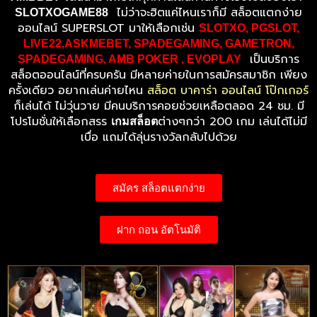
ไม่ว่าจะฮิตแค่ไหนเราก็มี สล็อตแตกง่าย
SLOTXOGAME88
ออนไลน์ SUPERSLOT มาให้เลือกเช่น
SLOTXO, PGSLOT,
LIVE22,ASKMEBET, SPADEGAMING, GAMETRON,
เป็นบริการ
SPADEGAMING, AMB POKER , EVOPLAY
สล็อตออนไลน์ที่ครบครัน มีหลายค่ายในการสมัครสมาชิก เพียง
ครั้งเดียว อยากเล่นค่ายไหน
สล็อต บาคาร่า ออนไลน์ โป๊กเกอร์
ก็เล่นได้ ไม่วุ่นวาย มีคนบริการคอยช่วยเหลือตลอด 24 ชม. มี
โปรโมชั่นให้เลือกสรร
ต่างๆกว่า 200 เกม เล่นได้ไม่มี
เกมสล็อต
เบื่อ แถมได้ลุ่นรางวัลกลับไปด้วย
สมัคร สล็อตแตกง่าย
ฝาก ถอน อัตโนมัติ