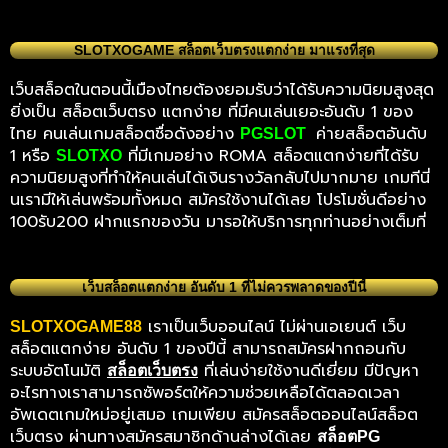
SLOTXOGAME สล็อตเว็บตรงแตกง่าย มาแรงที่สุด
เว็บสล็อตในตอนนี้เมืองไทยต้องยอมรับว่าได้รับความนิยมสูงสุด
ยิ่งเป็น สล็อตเว็บตรง แตกง่าย ที่มีคนเล่นเยอะอันดับ 1 ของ
ไทย คนเล่นเกมสล็อตชื่อดังอย่าง
ค่ายสล็อตอันดับ
PGSLOT
1 หรือ
ที่มีเกมอย่าง ROMA สล็อตแตกง่ายที่ได้รับ
SLOTXO
ความนิยมสูงที่ทำให้คนเล่นได้เงินรางวัลกลับไปมากมาย เกมทีนี่
นเรามีให้เล่นพร้อมทั้งหมด สมัครใช้งานได้เลย โปรโมชั่นดีอย่าง
100รับ200 ฝากแรกของวัน มารอให้บริการทุกท่านอย่างเต็มที่
เว็บสล็อตแตกง่าย อันดับ 1 ที่ไม่ควรพลาดของปีนี้
เราเป็นเว็บออนไลน์ ไม่ผ่านเอเยนต์ เว็บ
SLOTXOGAME88
สล็อตแตกง่าย อันดับ 1 ของปีนี้ สามารถสมัครฝากถอนกับ
ระบบอัตโนมัติ
ที่เล่นง่ายใช้งานดีเยี่ยม มีปัญหา
สล็อตเว็บตรง
อะไรทางเราสามารถซัพอร์ตให้ความช่วยเหลือได้ตลอดเวลา
อัพเดตเกมใหม่อยู่เสมอ เกมเพียบ สมัครสล็อตออนไลน์สล็อต
เว็บตรง ผ่านทางสมัครสมาชิกด้านล่างได้เลย
สล็อตPG