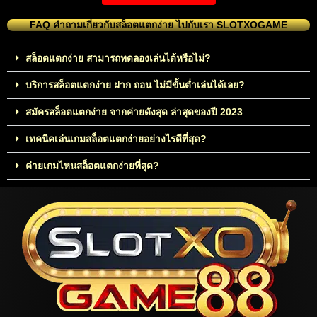
FAQ คำถามเกี่ยวกับสล็อตแตกง่าย ไปกับเรา SLOTXOGAME
สล็อตแตกง่าย สามารถทดลองเล่นได้หรือไม่?
บริการสล็อตแตกง่าย ฝาก ถอน ไม่มีขั้นต่ำเล่นได้เลย?
สมัครสล็อตแตกง่าย จากค่ายดังสุด ล่าสุดของปี 2023
เทคนิคเล่นเกมสล็อตแตกง่ายอย่างไรดีที่สุด?
ค่ายเกมไหนสล็อตแตกง่ายที่สุด?