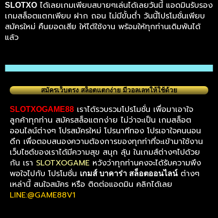
ได้เลยเกมเพียบสบายๆเล่นได้เลยวันนี้ แอดมินรับรอง
SLOTXO
เกมสล็อตแตกเพียบ ฝาก ถอน ไม่มีขั้นต่ำ วันนี้โปรโมชั่นเพียบ
สมัครใหม่ คืนยอดเสีย ให้ได้ใช้งาน พร้อมให้ทุกท่านเดิมพันได้
แล้ว
สมัครเว็บตรง สล็อตแตกง่าย มีวอลเลทให้ใช้ด้วย
เราได้รวบรวมโปรโมชั่น เพื่อมาเอาใจ
SLOTXOGAME88
ลูกค้าทุกท่าน สมัครสล็อแตกง่าย ไม่ว่าจะเป็น เกมสล็อต
ออนไลน์ต่างๆ โปรสมัครใหม่ โปรนาทีทอง โปรเอาใจคนนอน
ดึก เพื่อตอบสนองความต้องการของทุกท่าที่จะเข้ามาใช้งาน
เว็บไซต์ของเราได้มีความสุข สนุก ลุ้น ในเกมส์ต่างๆไปด้วย
กัน เรา
SLOTXOGAME
หวังว่าทุกท่านคงจะได้รับความพึง
พอใจไปกับ โปรโมชั่น
ต่างๆ
เกมส์ บาคาร่า สล็อตออนไลน์
เหล่านี้ สนใจสมัคร หรือ ติดต่อแอดมิน คลิกได้เลย
LINE:@GAME88V1