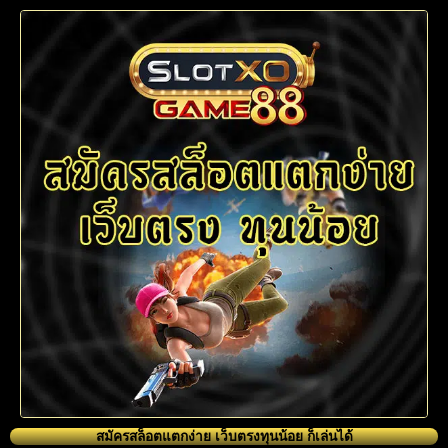
สมัครสล็อตแตกง่าย เว็บตรงทุนน้อย ก็เล่นได้