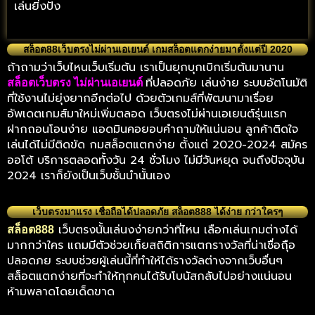
เล่นยิ่งปัง
สล็อต88เว็บตรงไม่ผ่านเอเยนต์ เกมสล็อตแตกง่ายมาตั้งแต่ปี 2020
ถ้าถามว่าเว็บไหนเว็บเริ่มต้น เราเป็นยุกบุกเบิกเริ่มต้นมานาน
ที่ปลอดภัย เล่นง่าย ระบบอัตโนมัติ
สล็อตเว็บตรง ไม่ผ่านเอเยนต์
ที่ใช้งานไม่ยุ่งยากอีกต่อไป ด้วยตัวเกมส์ที่พัฒนามาเรื่อย
อัพเดตเกมส์มาใหม่เพิ่มตลอด เว็บตรงไม่ผ่านเอเยนต์รุ่นแรก
ฝากถอนโอนง่าย แอดมินคอยอบคำถามให้แน่นอน ลูกค้าติดใจ
เล่นได้ไม่มีติดขัด กมสล็อตแตกง่าย ตั้งแต่ 2020-2024 สมัคร
ออโต้ บริการตลอดทั้งวัน 24 ชั่วโมง ไม่มีวันหยุด จนถึงปัจจุบัน
2024 เราก็ยังเป็นเว็บชั้นนำนั้นเอง
เว็บตรงมาแรง เชื่อถือได้ปลอดภัย สล็อต888 ได้ง่าย กว่าใครๆ
เว็บตรงนั้นเล่นงง่ายกว่าที่ไหน เลือกเล่นเกมต่างได้
สล็อต888
มากกว่าใคร แถมมีตัวช่วยเก็ยสถิติการแตกรางวัลที่น่าเชื่อถุือ
ปลอดภย ระบบช่วยผู้เล่นนี้ที่ทำให้ได้รางวัลต่างจากเว็บอื่นๆ
สล็อตแตกง่ายที่จะทำให้ทุกคนได้รับโบนัสกลับไปอย่างแน่นอน
ห้ามพลาดโดยเด็ดขาด