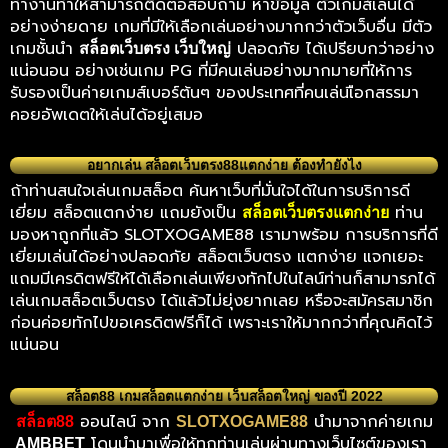
ทำงานทำให้สามารถติดต่อสอบถาม หาข้อมูล ตัวเกมส์เล่นได้
อย่างง่ายดาย เกมที่มีให้เลือกเล่นอย่างมากกว่าตัวเว็บอื่น มีตัว
เกมชั้นนำ
ปลอดภัย ได้เปรียบกว่าอย่าง
สล็อตเว็บตรง เว็บใหญ่
แน่อนอน อย่างเช่นเกม PG ที่มีคนเล่นอย่างมากมายที่ให้การ
รับรองเป็นค่ายเกมส์เบอร์ต้นๆ ของประเทศที่คนเล่นเือกสรรมา
คอยอัพเดตให้เล่นได้อยู่เสมอ
อยากเล่น สล็อตเว็บตรง88แตกง่าย ต้องทำยังไง
ถ้าท่านสนใจเล่นเกมสล็อต ค้นหาเว็บที่มั่นใจได้ในการบริการดี
เยี่ยม สล็อตแตกง่าย แถมยังเป็น
ท่าน
สล็อตเว็บตรงแตกง่าย
มองหาถูกที่แล้ว SLOTXOGAME88 เรามาพร้อม การบริการที่ดี
เยี่ยมเล่นได้อย่างปลอดภัย สล็อตเว็บตรง แตกง่าย แจกเยอะ
แถมมีเครดิตฟรีให้ได้เลือกเล่นเพียงทักไปในไลน์ท่านก็สามารภได้
เล่นเกมสล็อตเว็บตรง ได้แล้วไม่ยุ่งยากเลย หรือจะสมัครสมาชิก
ก่อนค่อยทักไปขอเครดิตฟรีก็ได้ เพราะเราให้มากกว่าที่คุณคิดไว้
แน่นอน
สล็อต88 เกมสล็อตแตกง่าย เว็บสล็อตใหญ่ ของปี 2022
ออนไลน์ จาก
นำมาจากค่ายเกม
สล็อต88
SLOTXOGAME88
โดนนำมาเพื่อให้ทุกท่านเล่นผ่านทางเว็บไซต์ของเรา
AMBBET