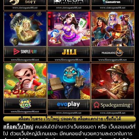
สล็อตเว็บตรง เว็บใหญ่ ปลอดภัย สล็อตแตกง่าย เชื่อถือได้
คนเล่นได้ง่ายกว่าเว็บธรรมดา หรือ เว็บเอเยนต์ทั่
สล็อตเว็บใหญ่
ไป ด้วยเว็บใหญ่มีเกมเยอะ มีคนคอยอำนวยความสะดวกในการ