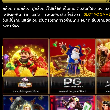
สล
สล็อต เกมสล็อต ตู้สล็อต
เป็นเกมเดิมพันที่ใช้งานง่าย
เว็บสล็อต
เพลิดเพลิน ทำกำไรกับการเล่นเพียงไม่กี่ครั้ง เรา
SLOTXOGAM
วันไม่ซ้ำกันในแต่ละวัน เว็บตรงจากทางค่ายเกม อยากเล่นมเก
วงจรที่สุด