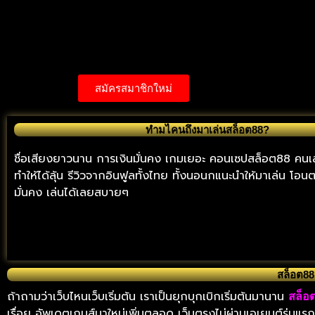
สมัครสมาชิกใหม่
ทำมไคนถึงมาเล่นสล็อต88?
ชื่อเสียงยาวนาน การเงินมั่นคง เกมเยอะ คอนเซปสล็อต88 คนเล
ทำให้ได้ลุ้น รีวิวจากอินฟูลทั้งไทย ทั้งนอนกแนะนำให้มาเล่น โ
มั่นคง เล่นได้เลยสบายๆ
สล็อต88
ถ้าถามว่าเว็บไหนเว็บเริ่มต้น เราเป็นยุกบุกเบิกเริ่มต้นมานาน
สล็อต
เรื่อย อัพเดตเกมส์มาใหม่เพิ่มตลอด เว็บตรงไม่ผ่านเอเยนต์รุ่น