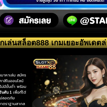
ือกเล่นสล็อต888 เกมเยอะอัพเดตล่
มาหาเล่น สมัคร
 คาสิโนออนไลน์
่มีขั้นต่ำ พร้อม
เพื่อที่ได้
อันดับ 1
ี่ปลอดภัย
องมาตราฐานสากล