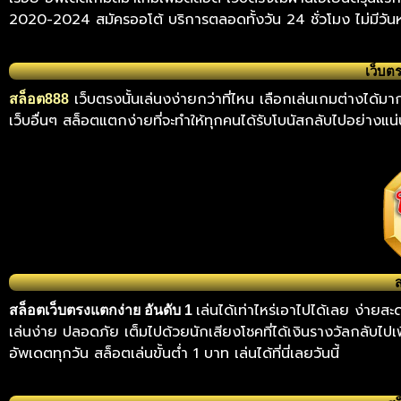
2020-2024 สมัครออโต้ บริการตลอดทั้งวัน 24 ชั่วโมง ไม่มีวันหยุ
เว็บต
เว็บตรงนั้นเล่นงง่ายกว่าที่ไหน เลือกเล่นเกมต่างได้มาก
สล็อต888
เว็บอื่นๆ สล็อตแตกง่ายที่จะทำให้ทุกคนได้รับโบนัสกลับไปอย่า
ส
เล่นได้เท่าไหร่เอาไปได้เลย ง่ายส
สล็อตเว็บตรงแตกง่าย อันดับ 1
เล่นง่าย ปลอดภัย เต็มไปด้วยนักเสียงโชคที่ได้เงินรางวัลกลับไปเพี
อัพเดตทุกวัน สล็อตเล่นขั้นต่ำ 1 บาท เล่นได้ที่นี่เลยวันนี้