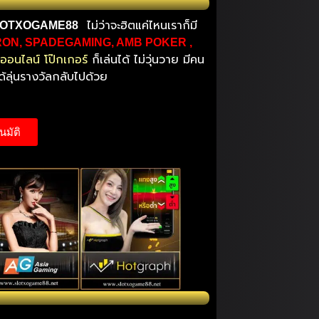
ไม่ว่าจะฮิตแค่ไหนเราก็มี
OTXOGAME88
RON, SPADEGAMING, AMB POKER ,
ออนไลน์ โป๊กเกอร์
ก็เล่นได้ ไม่วุ่นวาย มีคน
ด้ลุ่นรางวัลกลับไปด้วย
นมัติ