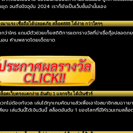
ด จนถึงปัจจุบัน 2024 เราก็ยังเป็นเว็บชั้นนำนั้นเอง
รงมาแรง เชื่อถือได้ปลอดภัย สล็อต888 ได้ง่าย กว่าใครๆ
กว่าใคร แถมมีตัวช่วยเก็ยสถิติการแตกรางวัลที่น่าเชื่อถุือปลอดภย ระ
งแน่นอน ห้ามพลาดโดยเด็ดขาด
ล็อตเว็บตรงแตกง่าย อันดับ 1 แจกจริง ได้เงินชัวร์
ะดวกไม่ต้องกังวล เล่นได้ทุกเกมคัดมาแล้วเพื่อเอาใจสมาชิกสมฉาายา 
ยบ เล่นวันนี้ได้เงินวันนี้ สล็อตอันดับ 1 ของโลกที่มีให้รวมเกมสล็