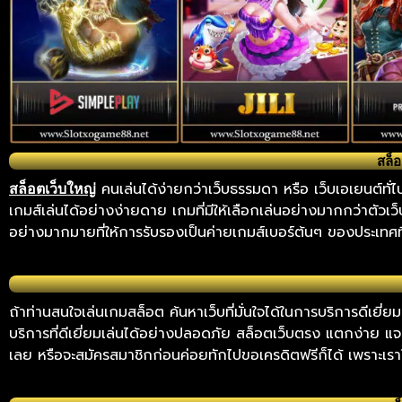
สล็อ
คนเล่นได้ง่ายกว่าเว็บธรรมดา หรือ เว็บเอเยนต์
สล็อตเว็บใหญ่
เกมส์เล่นได้อย่างง่ายดาย เกมที่มีให้เลือกเล่นอย่างมากกว่าตัวเว็
อย่างมากมายที่ให้การรับรองเป็นค่ายเกมส์เบอร์ต้นๆ ของประเทศที
ถ้าท่านสนใจเล่นเกมสล็อต ค้นหาเว็บที่มั่นใจได้ในการบริการดีเย
บริการที่ดีเยี่ยมเล่นได้อย่างปลอดภัย สล็อตเว็บตรง แตกง่าย แจ
เลย หรือจะสมัครสมาชิกก่อนค่อยทักไปขอเครดิตฟรีก็ได้ เพราะเราใ