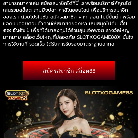
สามารถมาหาเล่น สมัครสมาชิกได้ที่นี่ เราพร้อมบริการให้คุณได้
เล่นรวมสล็อต เกมยิงปลา คาสิโนออนไลน์ เพื่อบริการสมาชิก
ของเรา ด้วยโปรโมชั่น สมัครสมาชิก ฝาก ถอน ไม่มีขั้นต่ำ พร้อม
แอดมินคอยตอบคำถามให้สมาชิกของเรา เล่นสนุกไปกับ
เว็บ
เพื่อที่ได้มาลงทุนได้ร่วมลุ้นแจ็คพอต รางวัลใหญ่
ตรง อันดับ 1
มากมาย สล็อตเว็บใหญ่ที่ปลอดภัย SLOTXOGAME88X มั่นใจ
การใช้งานที่ รวดเร็ว ได้รับการรับรองมาตราฐานสากล
สมัครสมาชิก สล็อต88