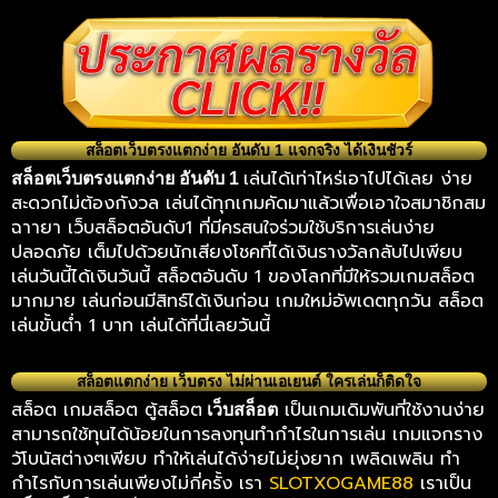
สล็อตเว็บตรงแตกง่าย อันดับ 1 แจกจริง ได้เงินชัวร์
เล่นได้เท่าไหร่เอาไปได้เลย ง่าย
สล็อตเว็บตรงแตกง่าย อันดับ 1
สะดวกไม่ต้องกังวล เล่นได้ทุกเกมคัดมาแล้วเพื่อเอาใจสมาชิกสม
ฉาายา เว็บสล็อตอันดับ1 ที่มีครสนใจร่วมใช้บริการเล่นง่าย
ปลอดภัย เต็มไปด้วยนักเสียงโชคที่ได้เงินรางวัลกลับไปเพียบ
เล่นวันนี้ได้เงินวันนี้ สล็อตอันดับ 1 ของโลกที่มีให้รวมเกมสล็อต
มากมาย เล่นก่อนมีสิทธ์ได้เงินก่อน เกมใหม่อัพเดตทุกวัน สล็อต
เล่นขั้นต่ำ 1 บาท เล่นได้ที่นี่เลยวันนี้
สล็อตแตกง่าย เว็บตรง ไม่ผ่านเอเยนต์ ใครเล่นก็ติดใจ
สล็อต เกมสล็อต ตู้สล็อต
เป็นเกมเดิมพันที่ใช้งานง่าย
เว็บสล็อต
สามารถใช้ทุนได้น้อยในการลงทุนทำกำไรในการเล่น เกมแจกราง
วัโบนัสต่างๆเพียบ ทำให้เล่นได้ง่ายไม่ยุ่งยาก เพลิดเพลิน ทำ
กำไรกับการเล่นเพียงไม่กี่ครั้ง เรา
SLOTXOGAME88
เราเป็น