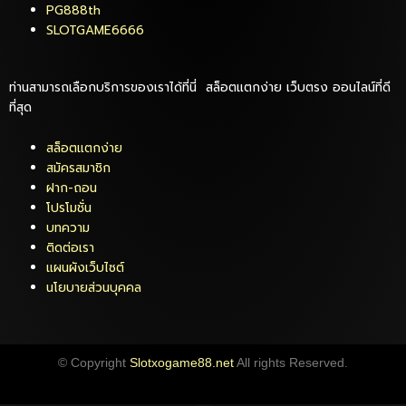
PG888th
SLOTGAME6666
ท่านสามารถเลือกบริการของเราได้ที่นี่ สล็อตแตกง่าย เว็บตรง ออนไลน์ที่ดี
ที่สุด
สล็อตแตกง่าย
สมัครสมาชิก
ฝาก-ถอน
โปรโมชั่น
บทความ
ติดต่อเรา
แผนผังเว็บไซต์
นโยบายส่วนบุคคล
© Copyright
Slotxogame88.net
All rights Reserved.