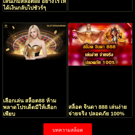
เล่นเกมสล็อต88 อย่างไรให้
ได้เงินกลับไปชัวร์ๆ
เลือกเล่น สล็อต88 ห้าม
สล็อต จินดา 888 เล่นง่าย
พลาดโปรเด็ดมีให้เลือก
จ่ายจริง ปลอดภัย 100%
เพียบ
บทความสล็อต