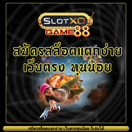
สมัครสล็อตแตกง่าย เว็บตรงทุนน้อย ก็เล่นได้